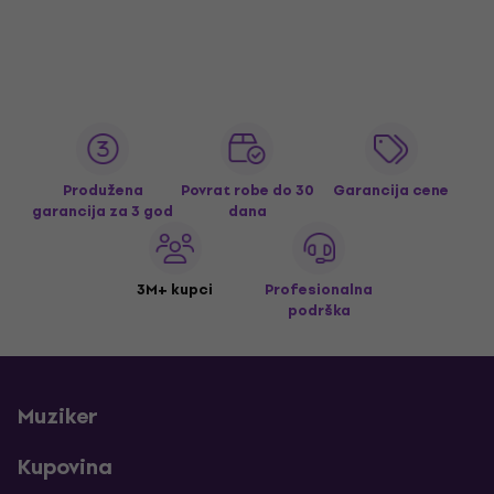
Produžena
Povrat robe do 30
Garancija cene
garancija za 3 god
dana
3M+ kupci
Profesionalna
podrška
Muziker
Kupovina