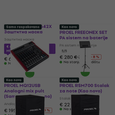
Na stanju u skladištu
€ 58.90
Na stanju u skladištu
PROEL BAG MQ 1642X
Samo raspakovano
Kao novo
Заштитна маска
PROEL FREEONEX SET
PA sistem na baterije
Заштитна маска
PA sistem na baterije
€ 61.27
sa kodom
MUZMUZ-5
5
/5
€ 280
€ 304
- 8 %
€ 64.90
Na stanju u skladištu
Na stanju u skladištu
Kao novo
Kao novo
PROEL MQ12USB
PROEL RSM700 Stalak
Analogni mix pult
za note (Kao novo)
(Samo raspakovano)
Stalak za note
Analogni mix pult
€ 22
€ 23.36
Na stanju u skladištu
€ 195
€ 375.21
- 48 %