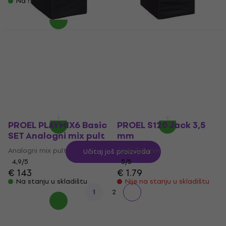
Na stanju u skladištu
PROEL S12A Torba za
PROEL S10A Torba za
subwoofere (Kao
subwoofere (Kao
novo)
novo)
Torba za subwoofere
Torba za subwoofere
€ 25.20
€ 32.57
€ 24.90
€ 28.61
- 23 %
- 13 %
Na stanju u skladištu
Na stanju u skladištu
PROEL PLAYMIX6 Basic
PROEL S120 Jack 3,5
SET Analogni mix pult
mm
Analogni mix pult
Jack 3,5 mm
Učitaj još proizvoda
4,9
/5
5
/5
€ 143
€ 1.79
Na stanju u skladištu
Nije na stanju u skladištu
1
2