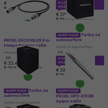
€ 226
€ 279
- 19 %
€ 222.61
sa kodom
MUZMUZ-40
Na stanju u skladištu
€ 379
Na stanju u skladištu
PROEL S12A Torba za
HAPPY HOUR
subwoofere
PROEL ESO210LU5 5 m
Микрофонски кабл
Torba za subwoofere
Микрофонски кабл
5
/5
5
/5
€ 27.81
sa kodom
€ 22.40
MUZMUZ-15
Na stanju u skladištu
€ 32.90
Na stanju u skladištu
PROEL S18A Torba za
HAPPY HOUR
HAPPY HOUR
subwoofere
PROEL HPC 610 BK
Аудио кабл
Torba za subwoofere
5
/5