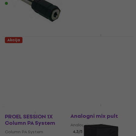
Na stanju u skladištu
PROEL RSM700 Stalak
Akcija
za note
PROEL AT165 Jack-
Jack-adapter
Stalak za note
Jack-Jack-adapter
4,4
/5
€ 22.90
€ 23.90
4,4
/5
Na stanju u skladištu
€ 1.04
sa kodom
MUZMUZ-30
€ 1.49
Na stanju u skladištu
PROEL MQ12USB
Količinski popust
Analogni mix pult
PROEL SESSION 1X
Column PA System
Analogni mix pult
Column PA System
4,3
/5