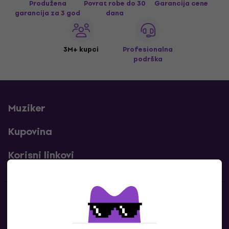
Produžena
Povrat robe do 30
Garancija cene
garancija za 3 god
dana
3M+ kupci
Profesionalna
podrška
Muziker
Kupovina
Korisni linkovi
Kontakti
Kontaktiraj nas