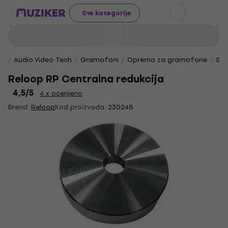
Sve kategorije
Audio Video Tech
Gramofoni
Oprema za gramofone
Sre
Reloop RP Centralna redukcija
4,5
/5
4 x ocenjeno
Brend:
Reloop
Kod proizvoda:
230248