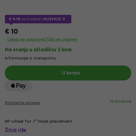
€ 9.18
sa kodom
MUZMUZ-5
€ 10
Цена не укључује ПДВ ни царину
Na stanju u skladištu 2 kom
Informacije o transportu
U korpu
10 bodova
Postavite pitanje
RP wheel for 7" Vinyls placement.
Čitaj više