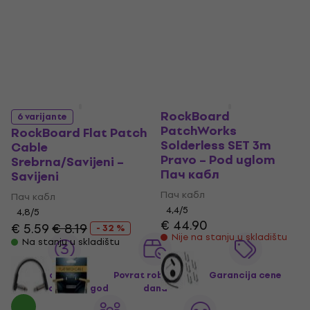
RockBoard
6 varijante
PatchWorks
RockBoard Flat Patch
Solderless SET 3m
Cable
Pravo – Pod uglom
Srebrna/Savijeni –
Пач кабл
Savijeni
Пач кабл
Пач кабл
4,4
/5
4,8
/5
€ 44.90
€ 5.59
€ 8.19
- 32 %
Nije na stanju u skladištu
Na stanju u skladištu
Produžena
Povrat robe do 30
Garancija cene
garancija za 3 god
dana