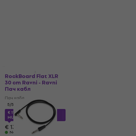
uglom Пач кабл
Cable Crna/Savijeni –
Savijeni
Пач кабл
5
/5
Пач кабл
€ 7.69
€ 9
4,8
/5
Na stanju u skladištu
€ 3.49
€ 4.49
Na stanju u skladištu
Akcija
Količinski popust
RockBoard Flat XLR
RockBoard RBO-PC-S-
30 cm Ravni - Ravni
GD 1 cm Ravni - Ravni
Пач кабл
Пач кабл
Пач кабл
Пач кабл
5
/5
4,9
/5
€ 2.49
€ 3.59
- 31 %
€ 11.56
sa kodom
MUZMUZ-10
Na stanju u skladištu
€ 13.50
Na stanju u skladištu