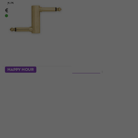
5
/5
€ 3.89
€ 6.39
- 39 %
€ 11.50
€ 12.50
Na stanju u skladištu
Na stanju u skladištu
HAPPY HOUR
Količinski popust
RockBoard RBO-PC-N-
10 varijante
GD 1 cm Savijeni –
RockBoard Flat Patch
Savijeni Пач кабл
Cable Zlatna/Savijeni
– Savijeni
Пач кабл
4
/5
Пач кабл
€ 4.19
€ 7.29
- 43 %
4,8
/5
Na stanju u skladištu
€ 5.59
€ 7.79
- 28 %
Na stanju u skladištu