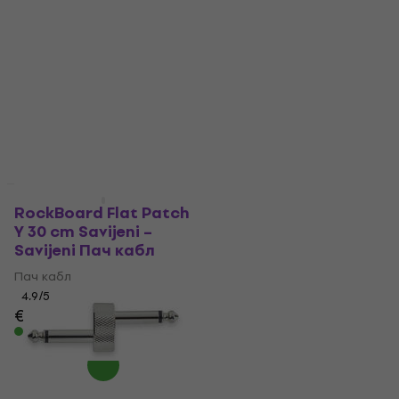
Akcija
Akcija
RockBoard Flat Patch
RockBoard RBO-PC-S-
Y 30 cm Savijeni –
NK 1 cm Ravni - Ravni
Savijeni Пач кабл
Пач кабл
Пач кабл
Пач кабл
4,9
/5
4,9
/5
€ 7.19
€ 8.19
€ 1.89
€ 2.69
Na stanju u skladištu
Na stanju u skladištu