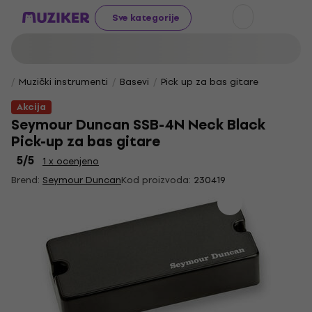
Sve kategorije
Muzički instrumenti
Basevi
Pick up za bas gitare
Akcija
Seymour Duncan SSB-4N Neck Black
Pick-up za bas gitare
5
/5
1 x ocenjeno
Brend:
Seymour Duncan
Kod proizvoda:
230419