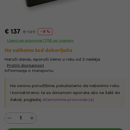
€ 137
€ 149
- 8 %
Цена не укључује ПДВ ни царину
Na zalihama kod dobavljača
Naruči danas, isporuči ćemo u roku od 2 nedelja
Pratiti dostupnost
Informacije o transportu
Na osnovu porudžbine, pokušaćemo da nabavimo robu
i kontaktiramo te sa datumom isporuke. Ako ne želiš da
čekaš, pogledaj
alternativne proizvode (4)
.