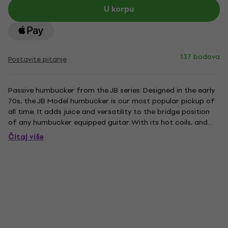
U korpu
137 bodova
Postavite pitanje
Passive humbucker from the JB series. Designed in the early
70s, the JB Model humbucker is our most popular pickup of
all time. It adds juice and versatility to the bridge position
of any humbucker equipped guitar. With its hot coils, and
alnico 5 bar magnet, this pickup delivers an unmistakable
Čitaj više
upper midrange attack, a tight, articulate low...