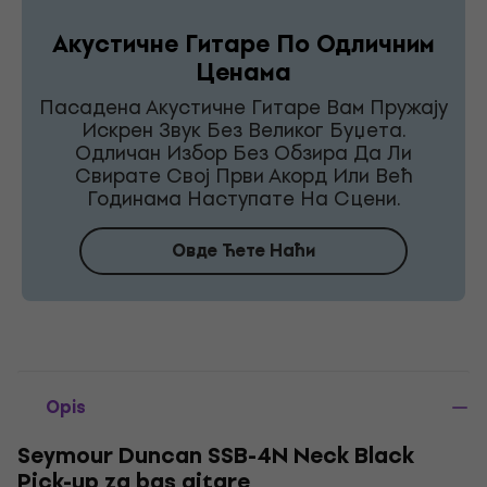
Акустичне Гитаре По Одличним
Ценама
Пасадена Акустичне Гитаре Вам Пружају
Искрен Звук Без Великог Буџета.
Одличан Избор Без Обзира Да Ли
Свирате Свој Први Акорд Или Већ
Годинама Наступате На Сцени.
Овде Ћете Наћи
Opis
Seymour Duncan SSB-4N Neck Black
Pick-up za bas gitare