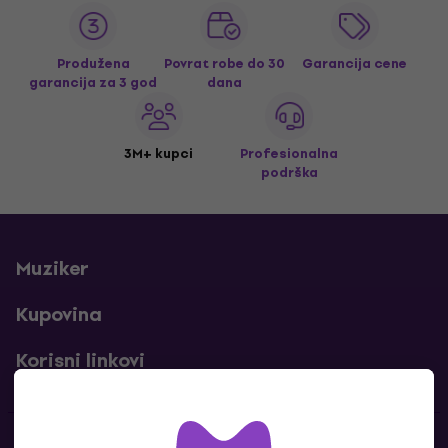
Produžena
Povrat robe do 30
Garancija cene
garancija za 3 god
dana
3M+ kupci
Profesionalna
podrška
Muziker
Kupovina
Korisni linkovi