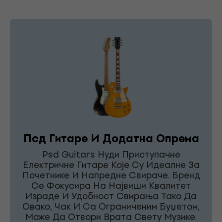
Псд Гитаре И Додатна Опрема
Psd Guitars Нуди Приступачне
Електричне Гитаре Које Су Идеалне За
Почетнике И Напредне Свираче. Бренд
Се Фокусира На Највиши Квалитет
Израде И Удобност Свирања Тако Да
Свако, Чак И Са Ограниченим Буџетом,
Може Да Отвори Врата Свету Музике.