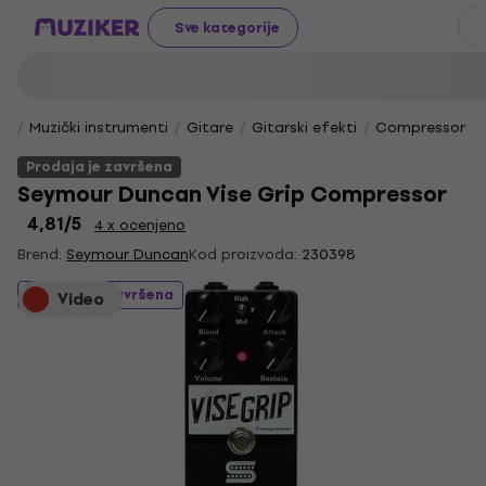
Sve kategorije
Muzički instrumenti
Gitare
Gitarski efekti
Compressor / S
Prodaja je završena
Seymour Duncan Vise Grip Compressor
4,81
/5
4 x ocenjeno
Brend:
Seymour Duncan
Kod proizvoda:
230398
Prodaja je završena
Video