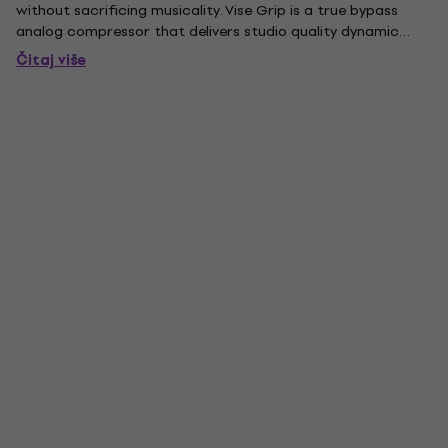
without sacrificing musicality. Vise Grip is a true bypass
analog compressor that delivers studio quality dynamic
control without sacrificing tone. Vise Grip's Blend, Attack,
Čitaj više
Volume, and Sustain allow you the precision to tame loud
volume...