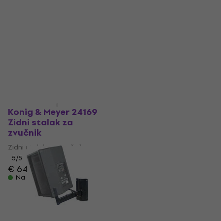
Konig & Meyer 21447
Konig & Meyer 195/8
BK
Dodatak za stalak za
zvučnik
Dodatak za stalak za
zvučnik
5
/5
€ 41.30
€ 41.90
5
/5
Na stanju u skladištu
€ 20.70
Na stanju u skladištu
Količinski popust
Količinski popust
Konig & Meyer 24169
Konig & Meyer 19654
Zidni stalak za
Dodatak za stalak za
zvučnik
zvučnik
Zidni stalak za zvučnik
3,9
/5
€ 3.99
5
/5
€ 64.20
€ 65.90
Na stanju u skladištu
Na stanju u skladištu