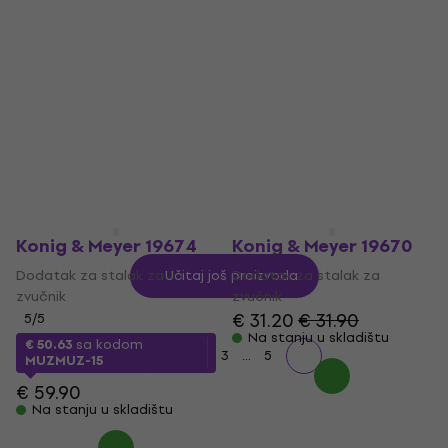
stalak za zvučnik
Dodatak za stalak za
zvučnik
Zidni stalak za zvučnik
€ 73.40
€ 74.90
5
/5
Na stanju u skladištu
€ 18.90
sa kodom
MUZMUZ-40
€ 33.90
Na stanju u skladištu
Konig & Meyer 19674
Konig & Meyer 19670
Dodatak za stalak za
Dodatak za stalak za
Učitaj još proizvoda
zvučnik
zvučnik
€ 31.20
€ 31.90
5
/5
Na stanju u skladištu
€ 50.63
sa kodom
...
1
2
3
5
MUZMUZ-15
€ 59.90
Na stanju u skladištu