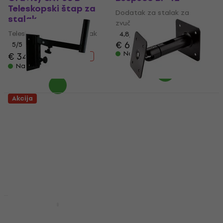
Teleskopski štap za
Dodatak za stalak za
stalak
zvučnik
Teleskopski štap za stalak
4,8
/5
€ 6.19
5
/5
Na stanju u skladištu
€ 34
€ 43.90
- 23 %
Na stanju u skladištu
Akcija
American Audio
Konig & Meyer 24185
SWB40 Zidni stalak za
Zidni stalak za
zvučnik
zvučnik
Zidni stalak za zvučnik
Zidni stalak za zvučnik
4,9
/5
4,5
/5
€ 23.60
€ 25.20
€ 26.90
Na stanju u skladištu
Na stanju u skladištu
Konig & Meyer 21459
Količinski popust
Količinski popust
Teleskopski stalak za
Gravity SF 36 M 10 M
zvučnik