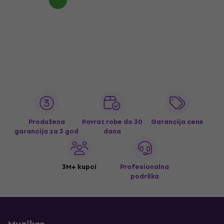
Produžena
Povrat robe do 30
Garancija cene
garancija za 3 god
dana
3M+ kupci
Profesionalna
podrška