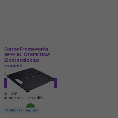
Teleskopski štap za stalak
4,7
/5
€ 41.90
€ 21.06
sa kodom
Na stanju u skladištu
MUZMUZ-10
€ 23.90
Na stanju u skladištu
Količinski popust
Količinski popust
Gator Frameworks
Bespeco BP 42 R
GFW-ID-CTSPKTRAY
Dodatak za stalak za
Zidni stalak za
zvučnik
zvučnik
4,6
/5
€ 9.99
Zidni stalak za zvučnik
Na stanju u skladištu
€ 110.90
sa kodom
MUZMUZ-25
€ 149
Na stanju u skladištu
Količinski popust
Količinski popust
Konig & Meyer 26707
Behringer WB210 Zidni