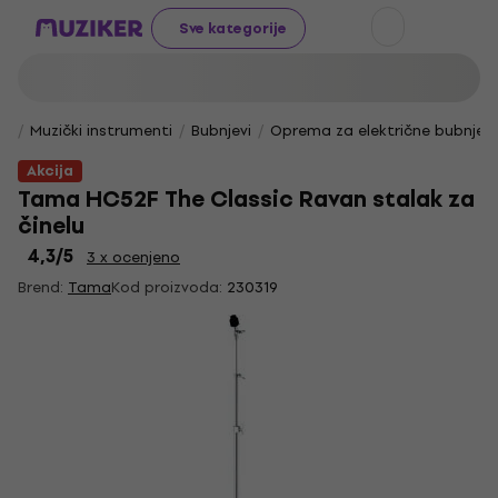
Sve kategorije
Muzički instrumenti
Bubnjevi
Oprema za električne bubnjev
Akcija
Tama HC52F The Classic Ravan stalak za
činelu
4,3
/5
3 x ocenjeno
Brend:
Tama
Kod proizvoda:
230319