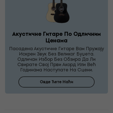
Акустичне Гитаре По Одличним
Ценама
Пасадена Акустичне Гитаре Вам Пружају
Искрен Звук Без Великог Буџета.
Одличан Избор Без Обзира Да Ли
Свирате Свој Први Акорд Или Већ
Годинама Наступате На Сцени.
Овде Ћете Наћи