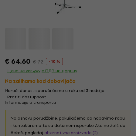
€ 64.60
€ 72
- 10 %
Цена не укључује ПДВ ни царину
Na zalihama kod dobavljača
Naruči danas, isporuči ćemo u roku od 3 nedelja
Pratiti dostupnost
Informacije o transportu
Na osnovu porudžbine, pokušaćemo da nabavimo robu
i kontaktiramo te sa datumom isporuke. Ako ne želiš da
čekaš, pogledaj
alternativne proizvode (2)
.