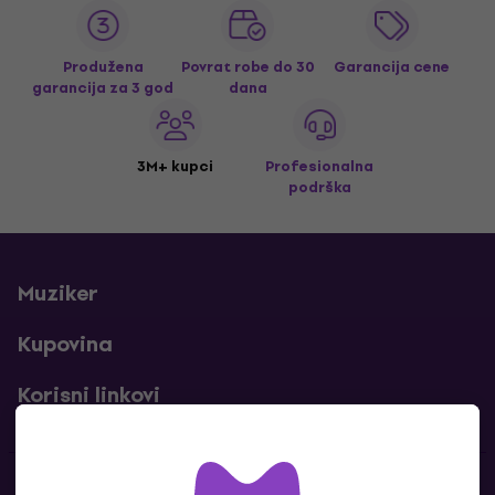
Produžena
Povrat robe do 30
Garancija cene
garancija za 3 god
dana
3M+ kupci
Profesionalna
podrška
Muziker
Kupovina
Korisni linkovi