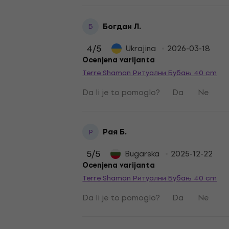
Богдан Л.
Б
4
/5
Ukrajina
2026-03-18
Ocenjena varijanta
Terre Shaman Ритуални Бубањ 40 cm
Da li je to pomoglo?
Da
Ne
Рая Б.
Р
5
/5
Bugarska
2025-12-22
Ocenjena varijanta
Terre Shaman Ритуални Бубањ 40 cm
Da li je to pomoglo?
Da
Ne