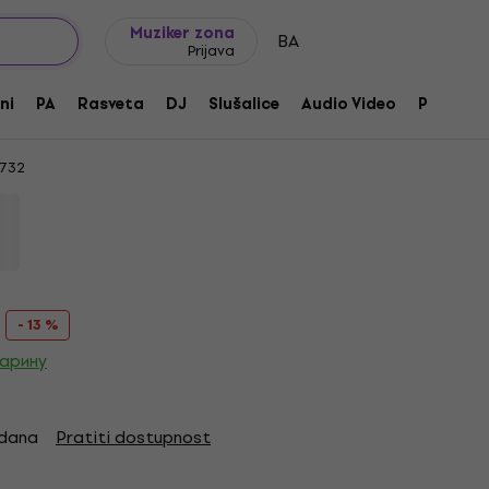
Ideje za poklone
FAQ
Muziker Blog
Muziker zona
BA
Prijava
лни Бубањ 35 cm
ni
PA
Rasveta
DJ
Slušalice
Audio Video
Pribor
732
- 13 %
царину
 dana
Pratiti dostupnost