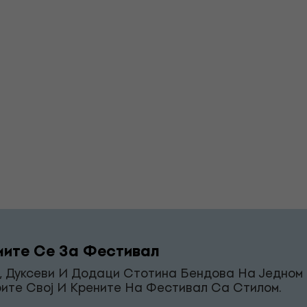
ите Се За Фестивал
, Дуксеви И Додаци Стотина Бендова На Једном 
ите Свој И Крените На Фестивал Са Стилом.