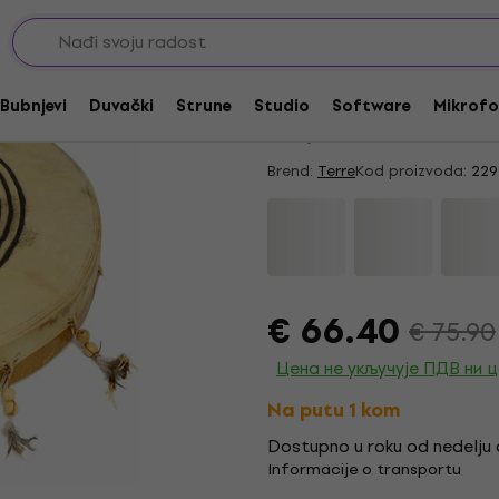
vi
Akcija
Terre Shaman Ритуа
Bubnjevi
Duvački
Strune
Studio
Software
Mikrofo
4,9
/5
16 x ocenjeno
Brend:
Terre
Kod proizvoda:
229
€ 66.40
€ 75.90
Цена не укључује ПДВ ни 
Na putu 1 kom
Dostupno u roku od nedelju
Informacije o transportu