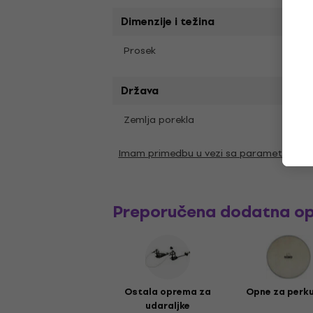
Dimenzije i težina
Prosek
35 c
Država
Zemlja porekla
Nema
Imam primedbu u vezi sa parametrima
Preporučena dodatna o
Ostala oprema za
Opne za perku
udaraljke