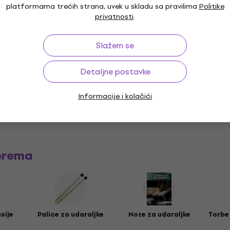
platformama trećih strana, uvek u skladu sa pravilima
Politike
privatnosti
.
m
Slažem se
Detaljne postavke
čka
Informacije i kolačići
prema
sije
Palice za udaraljke
Note za udaraljke
Torbe 