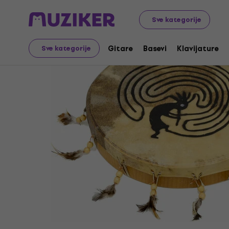
Muzički instrumenti
Bubnjevi
Udaraljke
Ručni bubnje
Sve kategorije
Gitare
Basevi
Klavijature
Sve kategorije
Zvučni uzorak