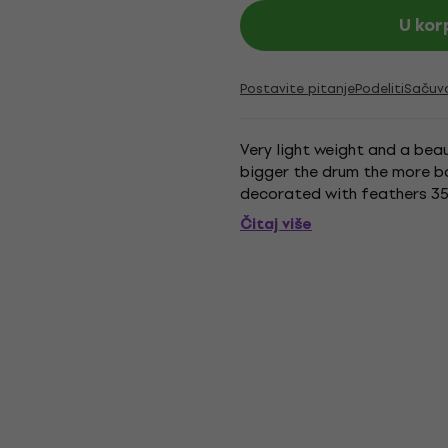
U kor
Postavite pitanje
Podeliti
Sačuv
Very light weight and a beau
bigger the drum the more b
decorated with feathers 35
Čitaj više