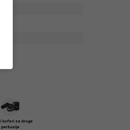
i koferi za druge
perkusije