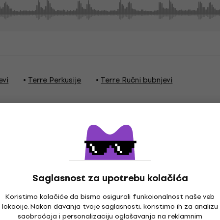
evi
Terre Perkusije
Terre Ručni bubnjevi
Saglasnost za upotrebu kolačića
Koristimo kolačiće da bismo osigurali funkcionalnost naše veb
ja koža
lokacije. Nakon davanja tvoje saglasnosti, koristimo ih za analizu
saobraćaja i personalizaciju oglašavanja na reklamnim