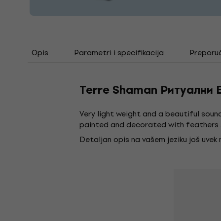
Opis
Parametri i specifikacija
Preporu
Terre Shaman Ритуални 
Very light weight and a beautiful soun
painted and decorated with feathers 
Detaljan opis na vašem jeziku još uvek