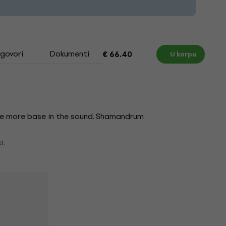
dgovori
Dokumenti
€ 66.40
U korpu
 the more base in the sound. Shamandrum
i.