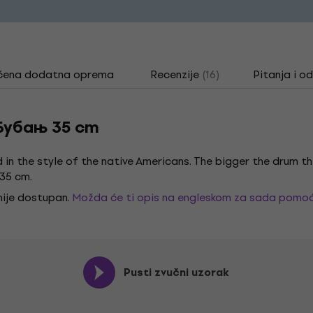
čena dodatna oprema
Recenzije
(16)
Pitanja i o
Бубањ 35 cm
d in the style of the native Americans. The bigger the drum
35 cm.
 nije dostupan.
Možda će ti opis na engleskom za sada pomoć
Pusti zvučni uzorak