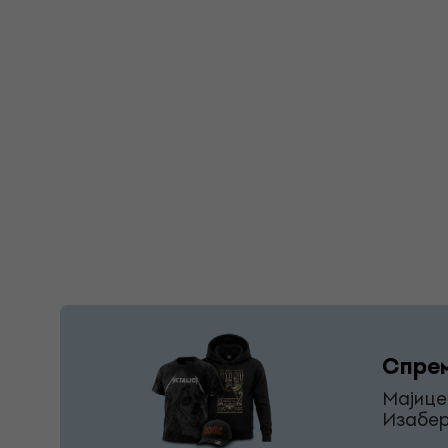
Спрем
Мајице
Изабер