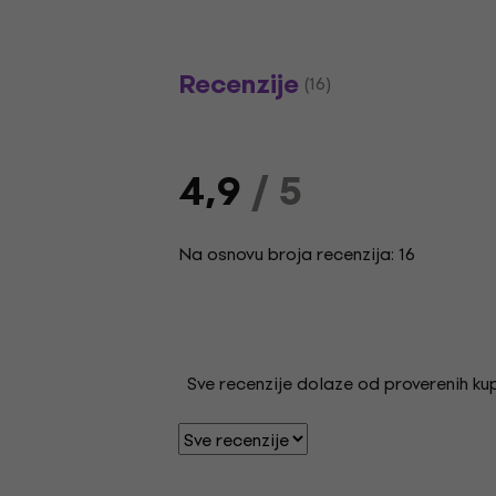
Recenzije
(16)
4,9
/ 5
Na osnovu broja recenzija: 16
Sve recenzije dolaze od proverenih kupa