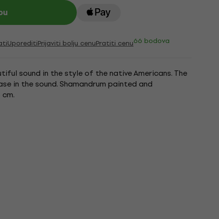
pu
66 bodova
ati
Uporediti
Prijaviti bolju cenu
Pratiti cenu
tiful sound in the style of the native Americans. The
ase in the sound. Shamandrum painted and
 cm.