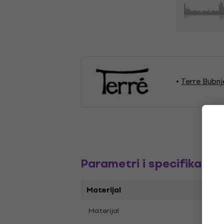
Terre Bubnj
Parametri i specifikacija
Materijal
Kravl
Materijal