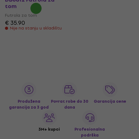
tom
Futrola za tom
€ 35.90
Nije na stanju u skladištu
Produžena
Povrat robe do 30
Garancija cene
garancija za 3 god
dana
3M+ kupci
Profesionalna
podrška