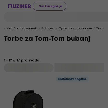
Sve kategorije
Muzički instrumenti
Bubnjevi
Oprema za bubnjeve
Torbe i
Torbe za Tom-Tom bubanj
1 - 17 iz
17 proizvoda
Filtrirati
Količinski popust