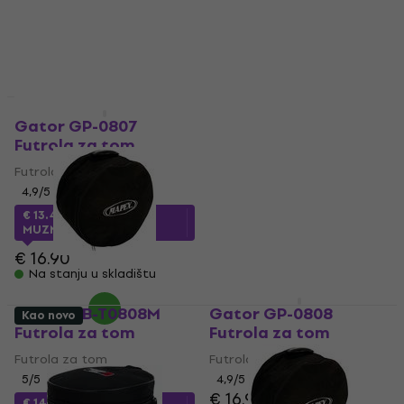
Mapex EBT141000MP
Futrola za tom
Gator GP-0807
Futrola za tom
Futrola za tom
Futrola za tom
4,8
/5
€ 21.30
€ 21.90
4,9
/5
Na stanju u skladištu
€ 13.40
sa kodom
MUZMUZ-20
€ 16.90
Na stanju u skladištu
Mapex DB-T0808M
Gator GP-0808
Kao novo
Futrola za tom
Futrola za tom
Futrola za tom
Futrola za tom
5
/5
4,9
/5
€ 16.90
€ 14.50
sa kodom