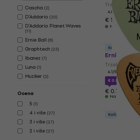
Trzalica
Cascha
(
2
)
4,8
/5
D'Addario
(
20
)
€ 10.10
€ 15.
D'Addario Planet Waves
Na stanju u sk
(
11
)
Ernie Ball
(
8
)
Količinski pop
Graphtech
(
23
)
Ernie Ball 
Ibanez
(
7
)
Trzalica
Luna
(
1
)
4,1
/5
Muziker
(
2
)
€ 0.51
sa kodo
€ 0.79
Ocena
Na stanju u sk
5
(
1
)
4 i više
(
27
)
Količinski pop
Ernie Ball 
3 i više
(
27
)
2 i više
(
27
)
Trzalica
4,7
/5