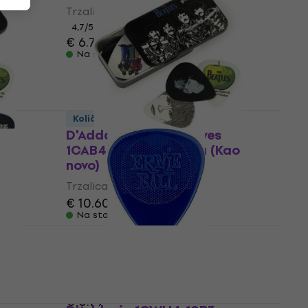
Trzalica
4,7
/5
€ 6.79
Na stanju u skladištu
Količinski popust
D'Addario Planet Waves
1CAB4-15BT3 Trzalica (Kao
novo)
Trzalica
€ 10.60
Na stanju u skladištu
zalica
Ernie Ball P373494 Trzalica
Trzalica
4,8
/5
€ 0.79