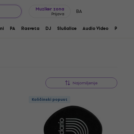
Ideje za poklone
FAQ
Muziker Blog
Muziker zona
BA
Prijava
ni
PA
Rasveta
DJ
Slušalice
Audio Video
Pribor
Najomiljenije
Količinski popust