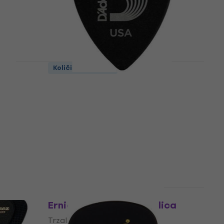
Količinski popust
ica
D'Addario Planet Waves
3DBK4-25 Trzalica
Trzalica
4,7
/5
€ 1.19
Na stanju u skladištu
Količinski popust
Ernie Ball P376160 Trzalica
Trzalica