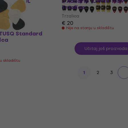
1CWH4-05JL
D'Addario 1CWH4-10B9
Trzalica
 u skladištu
Trzalica
€ 20
 u skladištu
Nije na stanju u skladištu
 TUSQ Standard
ica
Učitaj još proizvoda
 u skladištu
2
3
1