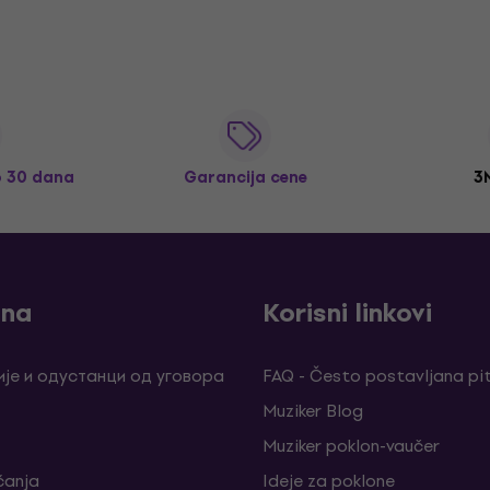
o 30 dana
Garancija cene
3
ina
Korisni linkovi
је и одустанци од уговора
FAQ - Često postavljana pi
Muziker Blog
Muziker poklon-vaučer
ćanja
Ideje za poklone