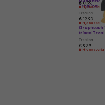
D'Addario 
€ 0.39
Trzalica
Nije na stanju
Trzalica
€ 12.90
Nije na stanju
Graphtech
Mixed Trzal
Trzalica
€ 9.39
Nije na stanju