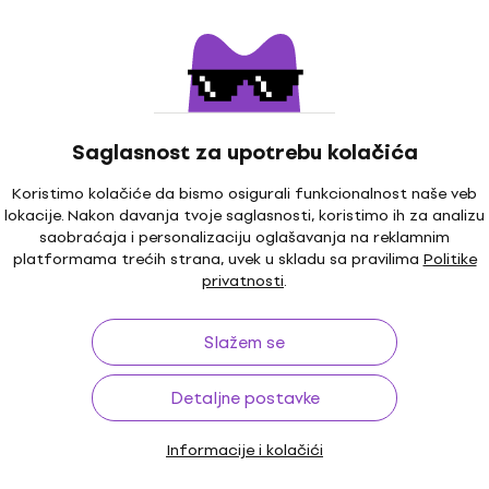
Luna Tin Medium .88mm
Trzalica
9
Trzalica
ladištu
5
/5
€ 10.50
Saglasnost za upotrebu kolačića
Na stanju u skladištu
Koristimo kolačiće da bismo osigurali funkcionalnost naše veb
lokacije. Nakon davanja tvoje saglasnosti, koristimo ih za analizu
Cascha Guitar Pick Set
HAPPY HOUR
saobraćaja i personalizaciju oglašavanja na reklamnim
Trzalica
Planet Waves
platformama trećih strana, uvek u skladu sa pravilima
Politike
3 Trzalica
privatnosti
.
Trzalica
4,6
/5
Slažem se
€ 7.21
sa kodom
MUZMUZ-5
90
- 33 %
€ 7.90
ladištu
Detaljne postavke
Na stanju u skladištu
1M-WH Trzalica
Informacije i kolačići
Kao novo
D'Addario Planet Waves