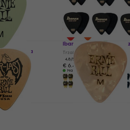
Trzalica
4,5
/5
€ 0.39
€ 0.59
90
- 36 %
Na stanju u skladištu
ladištu
Ibanez PPA14MSG-BK Trz
ust
9225 Trzalica
Trzalica
4,8
/5
€ 6.49
€ 7.29
Na stanju u skladištu
m
MUZMUZ-35
ladištu
Ernie Ball P374414 Trzal
ust
P376162 Trzalica
Trzalica
4,8
/5
€ 0.63
sa kodom
MUZMUZ-50