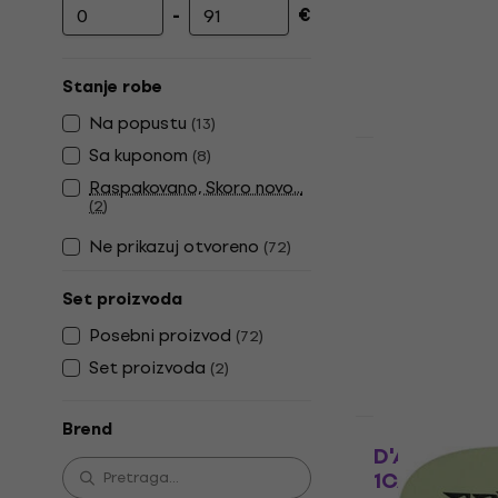
-
€
Minimalna cena
Maksimalna cena
Stanje robe
Na popustu
(
13
)
Akcija
Sa kuponom
(
8
)
Muziker To
Raspakovano, Skoro novo...
Trzalica
(
2
)
Trzalica
Ne prikazuj otvoreno
(
72
)
4,6
/5
€ 0.31
sa kod
Set proizvoda
€ 0.39
Posebni proizvod
(
72
)
Na stanju u sk
Set proizvoda
(
2
)
Brend
Količinski pop
D'Addario 
1CAB4-15BT