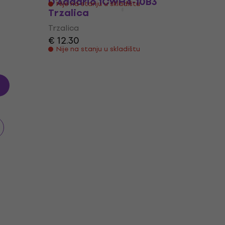
D'Addario 1CWH4-10B3
Nije na stanju u skladištu
Trzalica
Trzalica
€ 12.30
Nije na stanju u skladištu