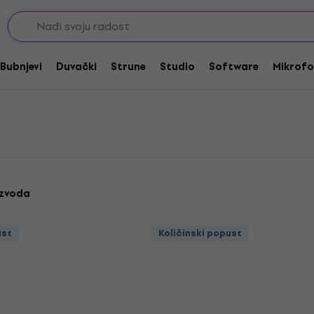
ce za gitaru
Trzalice medium
Bubnjevi
Duvački
Strune
Studio
Software
Mikrofo
izvoda
ust
Količinski popust