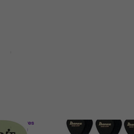
Količinski popust
rtex Standard
Ernie Ball P374419 Trzal
Trzalica
4,8
/5
€ 0.39
€ 0.79
Na stanju u skladištu
om
MUZMUZ-20
ladištu
ust
Planet Waves
D'Addario Planet Waves
2 Trzalica
1DGN4-100 Trzalica