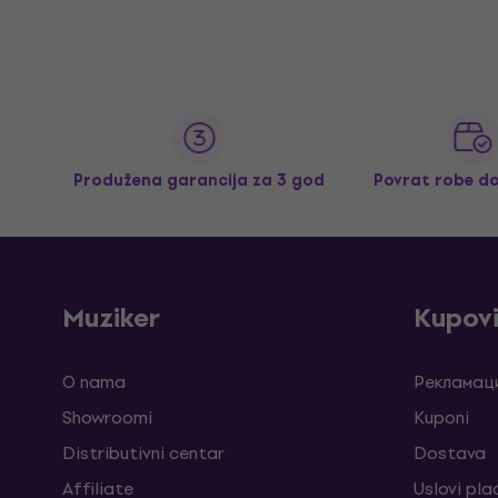
Produžena garancija za 3 god
Povrat robe d
Muziker
Kupov
O nama
Рекламаци
Showroomi
Kuponi
Distributivni centar
Dostava
Affiliate
Uslovi pla