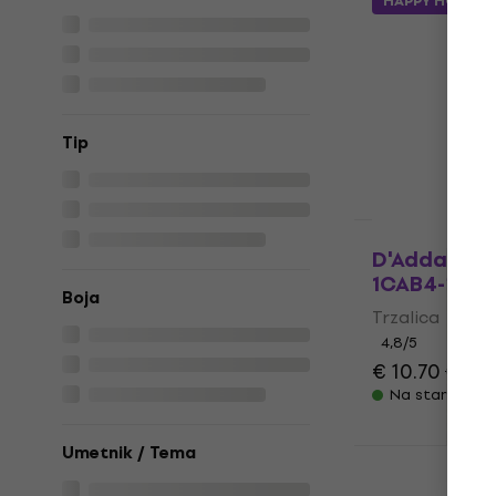
HAPPY HOUR
Trzalica
4,8
/5
€ 6.49
€ 7.2
Na stanju u sk
Tip
D'Addario 
1CAB4-15BT
Boja
Trzalica
4,8
/5
€ 10.70
€ 15.
Na stanju u sk
Umetnik / Tema
Ibanez PPA
Trzalica