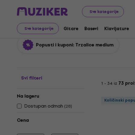
Muzički instrumenti
Gitare
Oprema za gitare
Trzali
Sve kategorije
Trzalice medium
Gitare
Basevi
Klavijature
Sve kategorije
Popusti i kuponi: Trzalice medium
Svi filteri
1 - 34 iz
73 pro
Na lageru
Količinski pop
Dostupan odmah
(
28
)
Cena