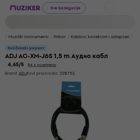
Sve kategorije
Muzički instrumenti
Pribor
Kablovi, konektori i adapteri
Ko
Količinski popust
ADJ AC-XM-J6S 1,5 m Аудио кабл
4,65
/5
94 x ocenjeno
Brend:
ADJ
Kod proizvoda:
228752