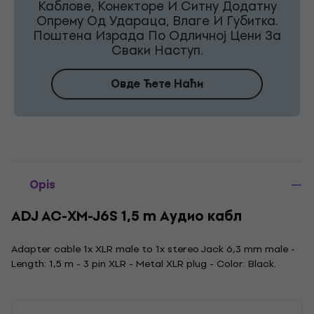
Каблове, Конекторе И Ситну Додатну
Опрему Од Удараца, Влаге И Губитка.
Поштена Израда По Одличној Цени За
Сваки Наступ.
Овде Ћете Наћи
Opis
ADJ AC-XM-J6S 1,5 m Аудио кабл
Adapter cable 1x XLR male to 1x stereo Jack 6,3 mm male -
Length: 1,5 m - 3 pin XLR - Metal XLR plug - Color: Black.