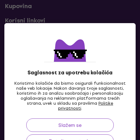
Kupovina
Korisni linkovi
Kontakti
Kontaktiraj nas
Saglasnost za upotrebu kolačića
Koristimo kolačiće da bismo osigurali funkcionalnost
naše veb lokacije. Nakon davanja tvoje saglasnosti,
koristimo ih za analizu saobraćaja i personalizaciju
oglašavanja na reklamnim platformama trećih
strana, uvek u skladu sa pravilima
Politike
privatnosti
.
Slažem se
BA