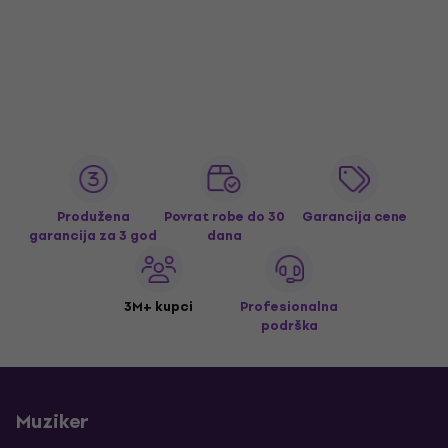
Produžena
Povrat robe do 30
Garancija cene
garancija za 3 god
dana
3M+ kupci
Profesionalna
podrška
Muziker