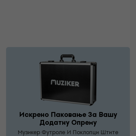
Искрено Паковање За Вашу
Додатну Опрему
Музикер Футроле И Поклопци Штите