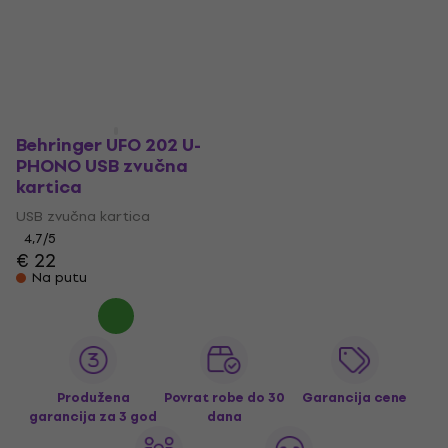
USB zvučna kartica
USB zvučna kartica
4,8
/5
4,6
/5
€ 85.20
€ 23.30
Na putu
Na putu
Behringer UFO 202 U-
PHONO USB zvučna
kartica
USB zvučna kartica
4,7
/5
€ 22
Na putu
Produžena
Povrat robe do 30
Garancija cene
garancija za 3 god
dana