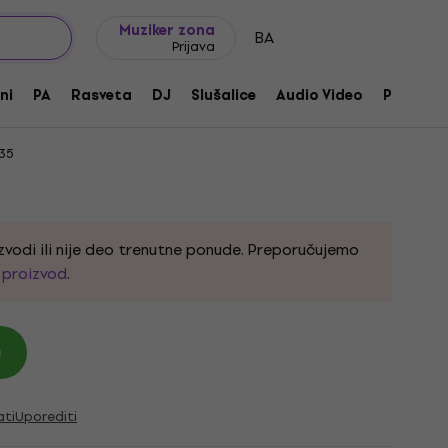
Ideje za poklone
FAQ
Muziker Blog
Muziker zona
BA
Prijava
 Hi-Fi Pojačalo za slušalice
ni
PA
Rasveta
DJ
Slušalice
Audio Video
Pribor
35
zvodi ili nije deo trenutne ponude. Preporučujemo
i proizvod
.
)
ati
Uporediti