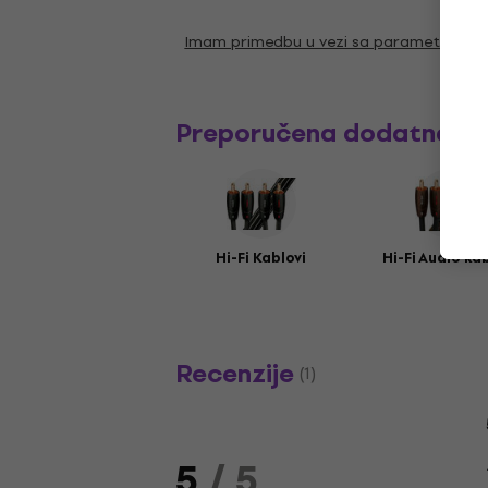
Imam primedbu u vezi sa parametrima
Preporučena dodatna o
Hi-Fi Kablovi
Hi-Fi Audio ka
Recenzije
(1)
5
/ 5