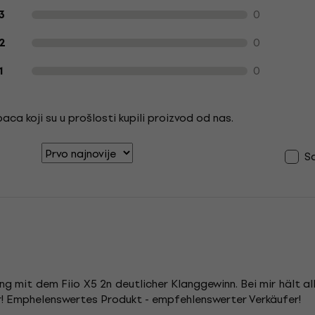
0
3
0
2
0
1
ca koji su u prošlosti kupili proizvod od nas.
S
ng mit dem Fiio X5 2n deutlicher Klanggewinn. Bei mir hält al
er! Emphelenswertes Produkt - empfehlenswerter Verkäufer!