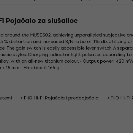
i Pojačalo za slušalice
d around the MUSES02, achieving unparalleled subjective and
% distortion and increased S/N ratio of 115 db. Utilizing pre
e. The gain switch is easily accessible lever switch. A sepa
usic styles. Charging indicator light pulsates according to
lloy, with an all-new titanium colour. - Output power: 420 mW
6 x 15 mm - Hmotnosť: 166 g.
istemi
FiiO Hi-Fi Pojačala i predpojačala
FiiO Hi-Fi