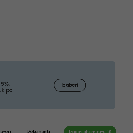
 5%.
Izaberi
vuk po
govori
Dokumenti
Izaberi alternativu (4)