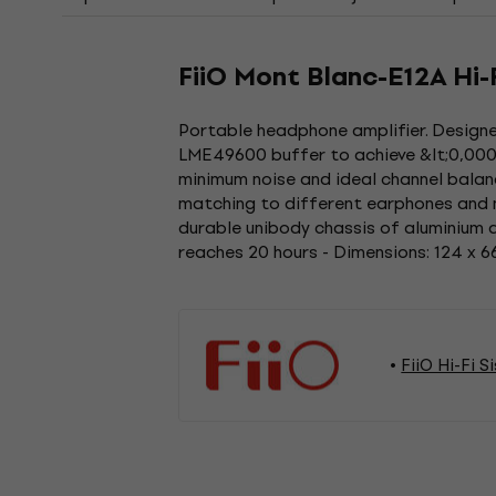
FiiO Mont Blanc-E12A Hi-F
Portable headphone amplifier. Designe
LME49600 buffer to achieve &lt;0,0003 
minimum noise and ideal channel balanc
matching to different earphones and m
durable unibody chassis of aluminium a
reaches 20 hours - Dimensions: 124 x 6
FiiO Hi-Fi S