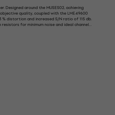
er. Designed around the MUSES02, achieving
 objective quality, coupled with the LME49600
3 % distortion and increased S/N ratio of 115 db.
lm resistors for minimum noise and ideal channel
asily accessible lever...