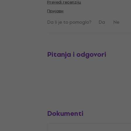
Prevedi recenziju
Пријави
Da li je to pomoglo?
Da
Ne
Pitanja i odgovori
Dokumenti