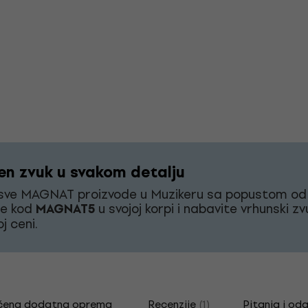
en zvuk u svakom detalju
 sve MAGNAT proizvode u Muzikeru sa popustom od
te kod
MAGNAT5
u svojoj korpi i nabavite vrhunski z
oj ceni.
čena dodatna oprema
Recenzije
(1)
Pitanja i od