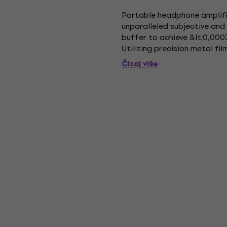
Portable headphone amplifi
unparalleled subjective and
buffer to achieve &lt;0,000
Utilizing precision metal fi
balance. The gain switch is e
Čitaj više