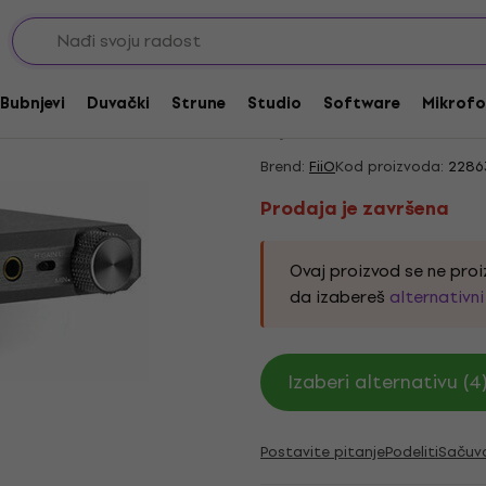
Hi-Fi Pojačala za slušalice
Prodaja je završena
FiiO Mont Blanc-E12A
Bubnjevi
Duvački
Strune
Studio
Software
Mikrofo
5
/5
1 x ocenjeno
Brend:
FiiO
Kod proizvoda:
2286
Prodaja je završena
Ovaj proizvod se ne proi
da izabereš
alternativn
Izaberi alternativu (4
Postavite pitanje
Podeliti
Sačuv