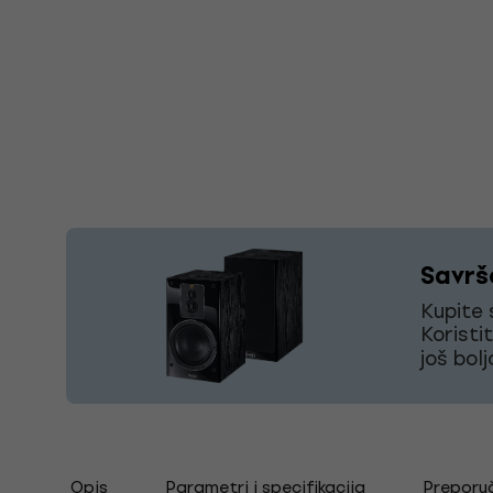
Savrš
Kupite
Koristi
još bolj
Opis
Parametri i specifikacija
Preporu