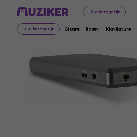
Audio Video Tech
Hi-Fi
Hi-Fi Pojačala i predpojačala
Sve kategorije
Gitare
Basevi
Klavijature
Sve kategorije
Prodaja je završena