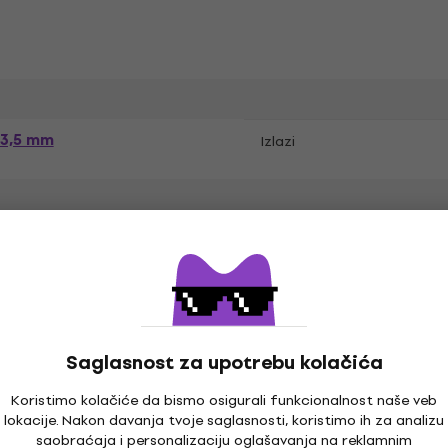
 3,5 mm
Izlazi
er, USB
Saglasnost za upotrebu kolačića
Koristimo kolačiće da bismo osigurali funkcionalnost naše veb
lokacije. Nakon davanja tvoje saglasnosti, koristimo ih za analizu
saobraćaja i personalizaciju oglašavanja na reklamnim