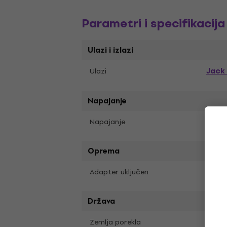
Parametri i specifikacija
Ulazi i izlazi
Jack
Ulazi
Napajanje
Napajanje
Adapt
Oprema
Adapter uključen
Da
Država
Zemlja porekla
Kina