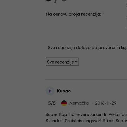
Na osnovu broja recenzija: 1
Sve recenzije dolaze od proverenih kupa
Kupac
K
5
/5
Nemačka
2016-11-29
Super Kopfhörerverstärker! In Verbindu
Stunden! Preisleistungsverhältnis Sup