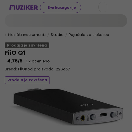
Sve kategorije
Muzički instrumenti
Studio
Pojačala za slušalice
Prodaja je završena
FiiO Q1
4,75
/5
1 x ocenjeno
Brend:
FiiO
Kod proizvoda:
228637
Prodaja je završena