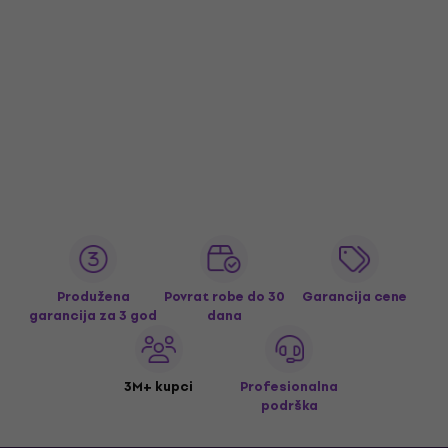
Produžena
Povrat robe do 30
Garancija cene
garancija za 3 god
dana
3M+ kupci
Profesionalna
podrška