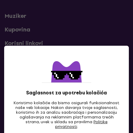
Muziker
Kupovina
Korisni linkovi
Kontakti
Kontaktiraj nas
Saglasnost za upotrebu kolačića
Koristimo kolačiće da bismo osigurali funkcionalnost
naše veb lokacije. Nakon davanja tvoje saglasnosti,
koristimo ih za analizu saobraćaja i personalizaciju
oglašavanja na reklamnim platformama trećih
strana, uvek u skladu sa pravilima
Politike
privatnosti
.