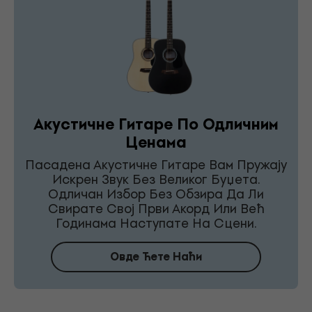
Акустичне Гитаре По Одличним
Ценама
Пасадена Акустичне Гитаре Вам Пружају
Искрен Звук Без Великог Буџета.
Одличан Избор Без Обзира Да Ли
Свирате Свој Први Акорд Или Већ
Годинама Наступате На Сцени.
Овде Ћете Наћи