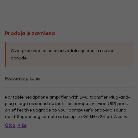
Prodaja je završena
Ovaj proizvod se ne proizvodi ili nije deo trenutne
ponude.
Postavite pitanje
Portable headphone amplifier with DAC transfer. Plug-and-
plug usage as sound output for computers viac USB port,
an effective upgrade to your computer's onboard sound
card. Supporting sample rates up to 96 kHz/24 bit. Also with
line input port, for portably amplifying any audio source via
Čitaj više
simple 3,5 mm connection. USB charging may be turned...