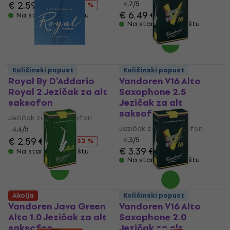
€ 2.59
€ 3.79
4,7
/5
- 32 %
€ 6.49
€ 7.39
Na stanju u skladištu
Na stanju u skladištu
Količinski popust
Količinski popust
Royal By D'Addario
Vandoren V16 Alto
Royal 2 Jezičak za alt
Saxophone 2.5
saksofon
Jezičak za alt
saksofon
Jezičak za alt saksofon
Jezičak za alt saksofon
4,4
/5
€ 2.59
€ 3.79
4,3
/5
- 32 %
€ 3.39
€ 3.79
Na stanju u skladištu
Na stanju u skladištu
Akcija
Količinski popust
Vandoren Java Green
Vandoren V16 Alto
Alto 1.0 Jezičak za alt
Saxophone 2.0
saksofon
Jezičak za alt