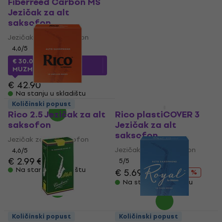
Fiberreed Carbon MS
Vandoren Classic Blue
Jezičak za alt
Alto 3.5 Jezičak za alt
saksofon
saksofon
Jezičak za alt saksofon
Jezičak za alt saksofon
4,6
/5
4,8
/5
€ 3.39
€ 3.79
€ 30.08
sa kodom
Na stanju u skladištu
MUZMUZ-25
€ 42.90
Na stanju u skladištu
Količinski popust
HAPPY HOUR
Rico 2.5 Jezičak za alt
Rico plastiCOVER 3
saksofon
Jezičak za alt
saksofon
Jezičak za alt saksofon
Jezičak za alt saksofon
4,6
/5
€ 2.99
€ 3.79
5
/5
Na stanju u skladištu
€ 5.69
€ 7.39
- 23 %
Na stanju u skladištu
Količinski popust
Količinski popust