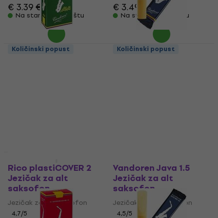
€ 3.39
€ 3.79
€ 3.49
€ 3.79
Na stanju u skladištu
Na stanju u skladištu
Količinski popust
Količinski popust
Vandoren Java Green
Vandoren Classic Blue
Alto 2.5 Jezičak za alt
Alto 3.0 Jezičak za alt
saksofon
saksofon
Jezičak za alt saksofon
Jezičak za alt saksofon
4,5
/5
4,8
/5
€ 3.49
€ 3.79
€ 3.49
€ 3.79
Na stanju u skladištu
Na stanju u skladištu
Količinski popust
Količinski popust
Rico plastiCOVER 2
Vandoren Java 1.5
Jezičak za alt
Jezičak za alt
saksofon
saksofon
Jezičak za alt saksofon
Jezičak za alt saksofon
4,7
/5
4,5
/5