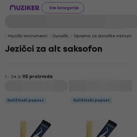
Sve kategorije
Muzički instrumenti
Duvački
Oprema za duvačke instrumen
Jezičci za alt saksofon
1 - 34 iz
115 proizvoda
Filtrirati
Količinski popust
Količinski popust