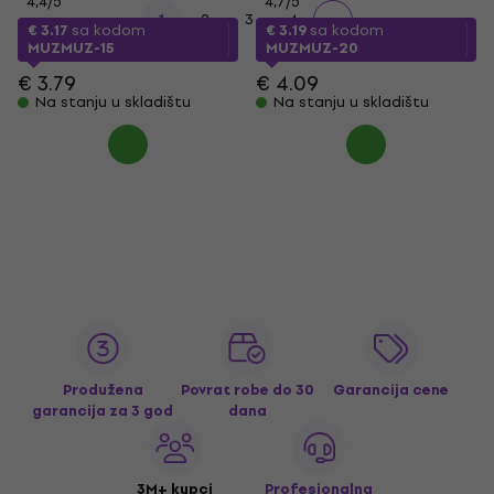
4,4
/5
4,7
/5
1
2
3
4
€ 3.17
sa kodom
€ 3.19
sa kodom
MUZMUZ-15
MUZMUZ-20
€ 3.79
€ 4.09
Na stanju u skladištu
Na stanju u skladištu
Produžena
Povrat robe do 30
Garancija cene
garancija za 3 god
dana
3M+ kupci
Profesionalna