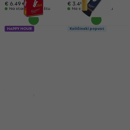
€ 6.49
€ 7.39
€ 3.49
€ 3.79
Na stanju u skladištu
Na stanju u skladištu
HAPPY HOUR
Količinski popust
Vandoren Java Filed
Vandoren Classic Blue
Red Alto 2.0 Jezičak
Alto 1.0 Jezičak za alt
za alt saksofon
saksofon
Jezičak za alt saksofon
Jezičak za alt saksofon
4,8
/5
4,8
/5
€ 3.39
€ 3.79
€ 3.49
€ 3.79
Na stanju u skladištu
Na stanju u skladištu
HAPPY HOUR
Količinski popust
Royal By D'Addario
Vandoren Java Filed
Royal 2.5 Jezičak za
Red Alto 2.5 Jezičak
alt saksofon
za alt saksofon
Jezičak za alt saksofon
Jezičak za alt saksofon
4,4
/5
4,8
/5