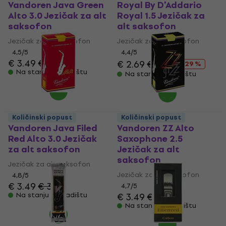
Vandoren Java Green
Royal By D'Addario
Alto 3.0 Jezičak za alt
Royal 1.5 Jezičak za
saksofon
alt saksofon
Jezičak za alt saksofon
Jezičak za alt saksofon
4,5
/5
4,4
/5
€ 3.49
€ 3.79
€ 2.69
€ 3.79
- 29 %
Na stanju u skladištu
Na stanju u skladištu
Količinski popust
Količinski popust
Vandoren Java Filed
Vandoren ZZ Alto
Red Alto 3.0 Jezičak
Saxophone 2.5
za alt saksofon
Jezičak za alt
saksofon
Jezičak za alt saksofon
Jezičak za alt saksofon
4,8
/5
€ 3.49
€ 3.79
4,7
/5
Na stanju u skladištu
€ 3.49
€ 3.79
Na stanju u skladištu