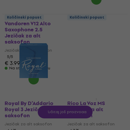
Količinski popust
Količinski popust
Vandoren V12 Alto
Fiberreed Carbon M
Saxophone 2.5
Jezičak za alt
Jezičak za alt
saksofon
saksofon
Jezičak za alt saksofon
Jezičak za alt saksofon
4,6
/5
5
/5
€ 30.28
sa kodom
€ 3.99
€ 4.39
MUZMUZ-25
Na stanju u skladištu
€ 42.90
Na stanju u skladištu
Royal By D'Addario
Rico La Voz MS
Royal 3 Jezičak za alt
Jezičak za alt
Učitaj još proizvoda
saksofon
saksofon
Jezičak za alt saksofon
Jezičak za alt saksofon