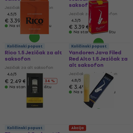
saksofon
Jezičak za alt saksofon
Jezičak za alt saksofon
4,5
/5
€ 3.39
€ 3.79
4,3
/5
Na stanju u skladištu
€ 3.39
€ 3.79
Na stanju u skladištu
Količinski popust
Količinski popust
Rico 1.5 Jezičak za alt
Vandoren Java Filed
saksofon
Red Alto 1.5 Jezičak za
alt saksofon
Jezičak za alt saksofon
Jezičak za alt saksofon
4,6
/5
€ 2.49
€ 3.79
4,8
/5
- 34 %
€ 3.49
€ 3.79
Na stanju u skladištu
Na stanju u skladištu
Količinski popust
Akcija