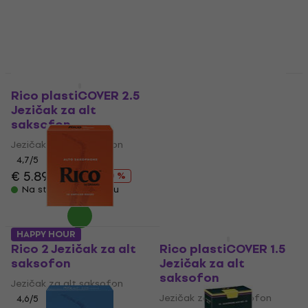
€ 3.59
€ 3.79
€ 3.49
€ 3.79
Na stanju u skladištu
Na stanju u skladištu
HAPPY HOUR
HAPPY HOUR
Rico plastiCOVER 2.5
Vandoren ZZ Alto
Jezičak za alt
Saxophone 2.0
saksofon
Jezičak za alt
saksofon
Jezičak za alt saksofon
Jezičak za alt saksofon
4,7
/5
€ 5.89
€ 7.39
4,7
/5
- 20 %
€ 3.39
€ 3.79
Na stanju u skladištu
Na stanju u skladištu
HAPPY HOUR
Količinski popust
Rico 2 Jezičak za alt
Rico plastiCOVER 1.5
saksofon
Jezičak za alt
saksofon
Jezičak za alt saksofon
Jezičak za alt saksofon
4,6
/5