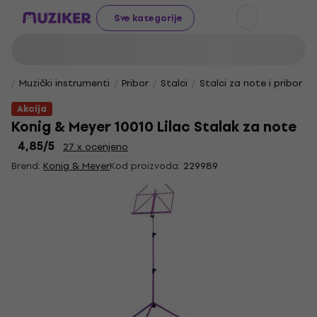
Sve kategorije
Muzički instrumenti
Pribor
Stalci
Stalci za note i pribor
Akcija
Konig & Meyer 10010 Lilac Stalak za note
4,85
/5
27 x ocenjeno
Brend:
Konig & Meyer
Kod proizvoda:
229989