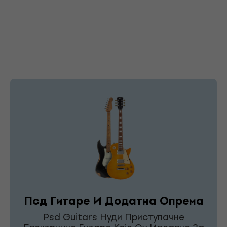
Псд Гитаре И Додатна Опрема
Psd Guitars Нуди Приступачне