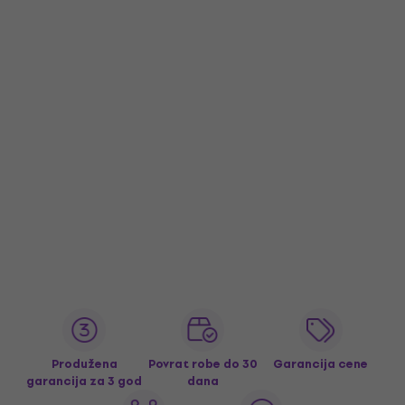
Produžena
Povrat robe do 30
Garancija cene
garancija za 3 god
dana