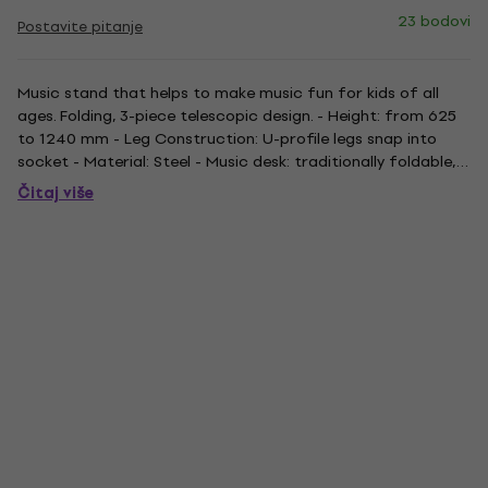
23 bodovi
Postavite pitanje
Music stand that helps to make music fun for kids of all
ages. Folding, 3-piece telescopic design. - Height: from 625
to 1240 mm - Leg Construction: U-profile legs snap into
socket - Material: Steel - Music desk: traditionally foldable,
435 x 215 mm - Rod combination: 3-piece folding design -
Čitaj više
Size when folded: 490 mm - Weight: 1,31 kg - Colour:...