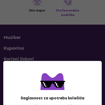
3M+ kupci
Profesionalna
podrška
Muziker
Kupovina
Korisni linkovi
Kontakti
Kontaktiraj nas
Saglasnost za upotrebu kolačića