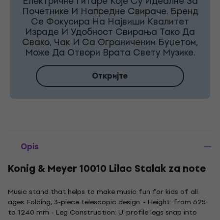
Електричне Гитаре Које Су Идеалне За
Почетнике И Напредне Свираче. Бренд
Се Фокусира На Највиши Квалитет
Израде И Удобност Свирања Тако Да
Свако, Чак И Са Ограниченим Буџетом,
Може Да Отвори Врата Свету Музике.
Откријте
Opis
Konig & Meyer 10010 Lilac Stalak za note
Music stand that helps to make music fun for kids of all
ages. Folding, 3-piece telescopic design. - Height: from 625
to 1240 mm - Leg Construction: U-profile legs snap into