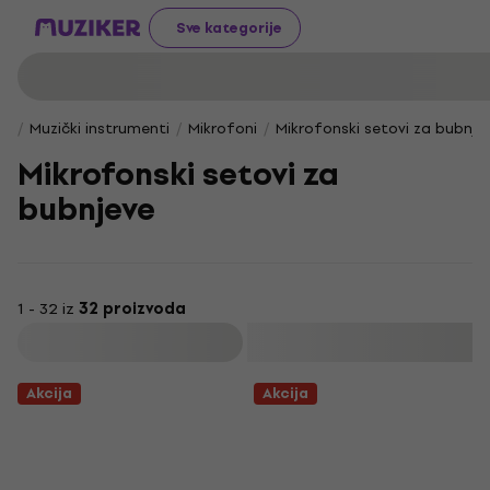
Sve kategorije
Muzički instrumenti
Mikrofoni
Mikrofonski setovi za bubnje
Mikrofonski setovi za
bubnjeve
1 - 32 iz
32 proizvoda
Filtrirati
Akcija
Akcija