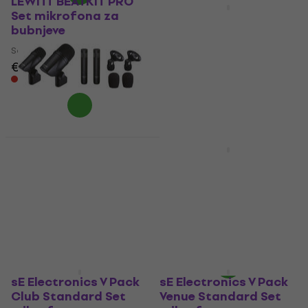
LEWITT BEATKIT PRO
Akcija
Set mikrofona za
AUDIX FP5 Set
bubnjeve
mikrofona za
bubnjeve
Set mikrofona za bubnjeve
€ 1,089
Set mikrofona za bubnjeve
Samo po porudžbini
€ 292
€ 319
- 8 %
Samo po porudžbini
Tascam TM-Drums
Set mikrofona za
AUDIX DP-ELITE 8 Set
bubnjeve
mikrofona za
bubnjeve
Set mikrofona za bubnjeve
€ 219
Set mikrofona za bubnjeve
Samo po porudžbini
€ 2,009
€ 2,149
- 7 %
Samo po porudžbini
sE Electronics V Pack
sE Electronics V Pack
Club Standard Set
Venue Standard Set