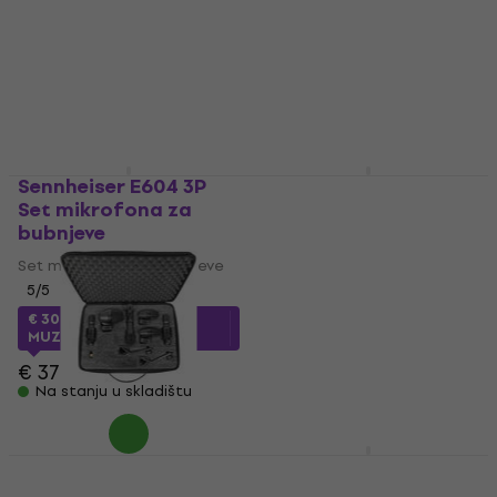
Set mikrofona za bubnjeve
4
/5
€ 89
5
/5
Na stanju u skladištu
€ 345
€ 369
- 7 %
Na stanju u skladištu
Sennheiser E604 3P
Superlux DRK K5C2
Set mikrofona za
Set mikrofona za
bubnjeve
bubnjeve
Set mikrofona za bubnjeve
Set mikrofona za bubnjeve
5
/5
4,7
/5
€ 189
€ 307.62
sa kodom
Na stanju u skladištu
MUZMUZ-15
€ 379
Na stanju u skladištu
Shure PGADRUMKIT6
AUDIX FP7 Set
Set mikrofona za
mikrofona za