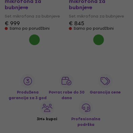
mikrofona za
mikrofona za
bubnjeve
bubnjeve
Set mikrofona za bubnjeve
Set mikrofona za bubnjeve
€ 999
€ 845
Samo po porudžbini
Samo po porudžbini
Produžena
Povrat robe do 30
Garancija cene
garancija za 3 god
dana
3M+ kupci
Profesionalna
podrška