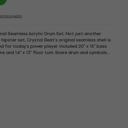
ati
Uporediti
inal Seamless Acrylic Drum Set. Not just another
 hipster set, Crystal Beat's original seamless shell is
d for today's power player. Included 20'' x 15'' bass
' toms and 14'' x 13'' floor tom. Snare drum and cymbals