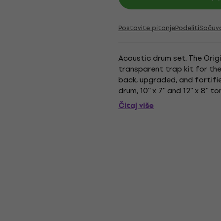
Postavite pitanje
Podeliti
Sačuv
Acoustic drum set. The Orig
transparent trap kit for the
back, upgraded, and fortifie
drum, 10'' x 7'' and 12'' x 8'
are not part of...
Čitaj više