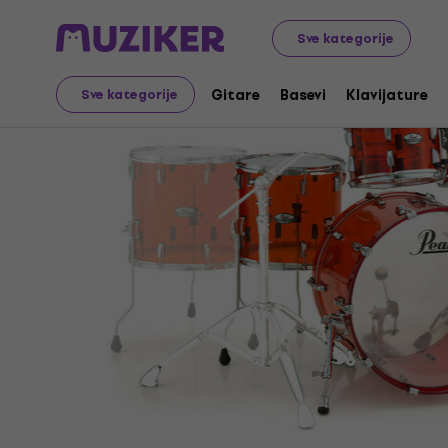
Muzički instrumenti
Bubnjevi
Akustični bubnjevi
Bubn
Sve kategorije
Gitare
Basevi
Klavijature
Sve kategorije
Prodaja je završena