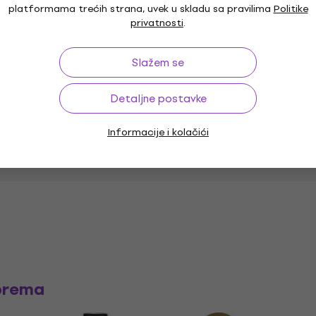
platformama trećih strana, uvek u skladu sa pravilima
Politike
privatnosti
.
Paket sadrži
Slažem se
5"
Dimenzije tom 1
Detaljne postavke
Dimenzije floor tom 1
Informacije i kolačići
prema