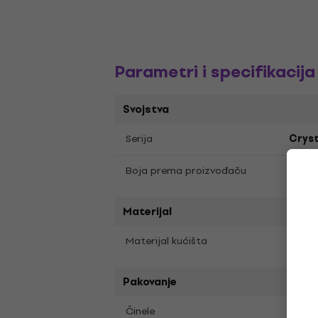
Parametri i specifikacija
Svojstva
Serija
Cryst
Boja prema proizvođaču
Ruby
Materijal
Akril
Materijal kućišta
Pakovanje
Ne
Činele