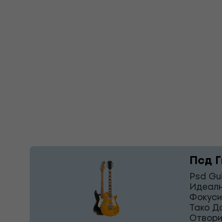
Псд Г
Psd Gu
Идеалн
Фокуси
Тако Д
Отвори