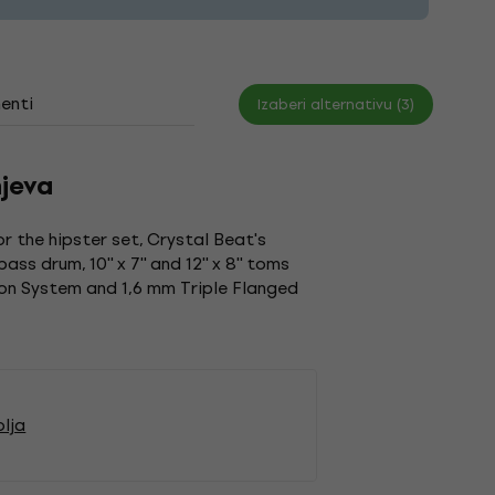
enti
Izaberi alternativu (3)
jeva
r the hipster set, Crystal Beat's
ss drum, 10'' x 7'' and 12'' x 8'' toms
sion System and 1,6 mm Triple Flanged
olja