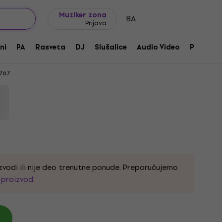
Ideje za poklone
FAQ
Muziker Blog
Muziker zona
BA
Prijava
Crystal Beat Ruby Red Set akustičnih
ni
PA
Rasveta
DJ
Slušalice
Audio Video
Pribor
767
zvodi ili nije deo trenutne ponude. Preporučujemo
i proizvod
.