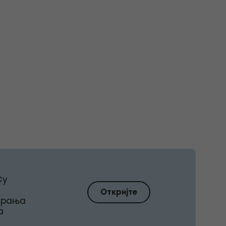
Су
Откријте
ирања
а