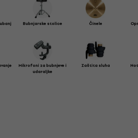
bubanj
Bubnjarske stolice
Činele
Opn
avanje
Mikrofoni za bubnjeve i
Zaštita sluha
Not
udaraljke