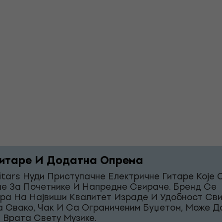
итаре И Додатна Опрема
itars Нуди Приступачне Електричне Гитаре Које 
е За Почетнике И Напредне Свираче. Бренд Се
ра На Највиши Квалитет Израде И Удобност Св
а Свако, Чак И Са Ограниченим Буџетом, Може Д
 Врата Свету Музике.