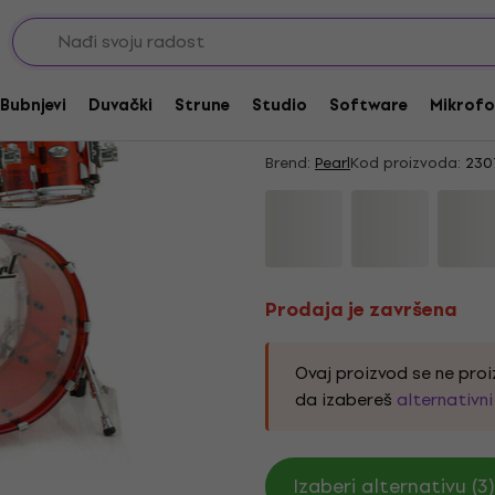
jevi bez postolja
Prodaja je završena
Pearl CRB504P-C731 
Bubnjevi
Duvački
Strune
Studio
Software
Mikrofo
bubnjeva
Brend:
Pearl
Kod proizvoda:
230
Prodaja je završena
Ovaj proizvod se ne proi
da izabereš
alternativn
Izaberi alternativu (3)