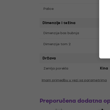
Ne
Palice
Dimenzije i težina
20x1
Dimenzije bas bubnja
12x8"
Dimenzije tom 2
Država
Zemlja porekla
Kina
Imam primedbu u vezi sa parametrima
Preporučena dodatna o