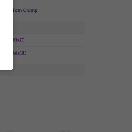
Tom Clamp
10x7"
14x13"