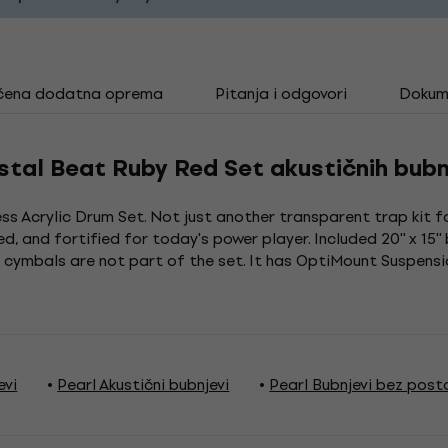
čena dodatna oprema
Pitanja i odgovori
Dokum
tal Beat Ruby Red Set akustičnih bubn
ss Acrylic Drum Set. Not just another transparent trap kit fo
, and fortified for today's power player. Included 20'' x 15'' ba
and cymbals are not part of the set. It has OptiMount Suspen
evi
Pearl Akustični bubnjevi
Pearl Bubnjevi bez post