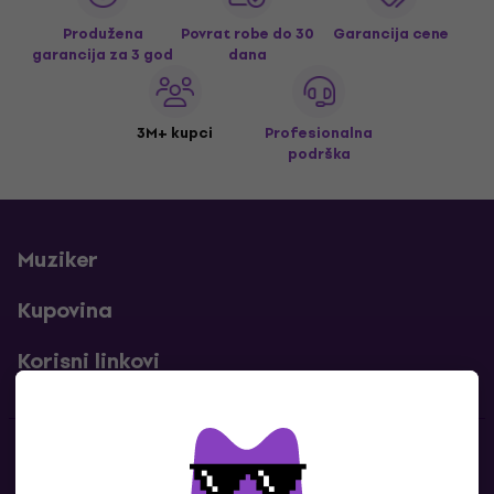
Produžena
Povrat robe do 30
Garancija cene
garancija za 3 god
dana
3M+ kupci
Profesionalna
podrška
Muziker
Kupovina
Korisni linkovi
Kontakti