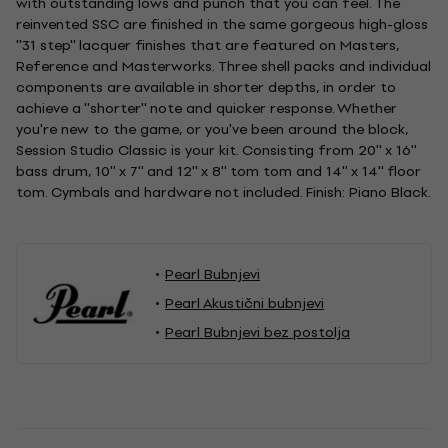
with outstanding lows and punch that you can feel. The
reinvented SSC are finished in the same gorgeous high-gloss
''31 step'' lacquer finishes that are featured on Masters,
Reference and Masterworks. Three shell packs and individual
components are available in shorter depths, in order to
achieve a ''shorter'' note and quicker response. Whether
you're new to the game, or you've been around the block,
Session Studio Classic is your kit. Consisting from 20'' x 16''
bass drum, 10'' x 7'' and 12'' x 8'' tom tom and 14'' x 14'' floor
tom. Cymbals and hardware not included. Finish: Piano Black.
Pearl Bubnjevi
Pearl Akustični bubnjevi
Pearl Bubnjevi bez postolja