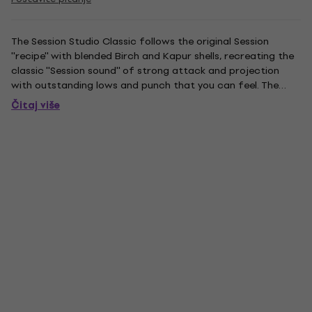
The Session Studio Classic follows the original Session
''recipe'' with blended Birch and Kapur shells, recreating the
classic ''Session sound'' of strong attack and projection
with outstanding lows and punch that you can feel. The
reinvented SSC are finished in the same gorgeous high-gloss
Čitaj više
''31 step'' lacquer finishes that are featured on...