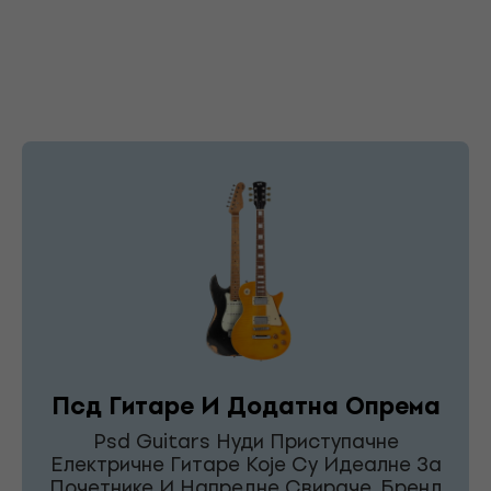
Псд Гитаре И Додатна Опрема
Psd Guitars Нуди Приступачне
Електричне Гитаре Које Су Идеалне За
Почетнике И Напредне Свираче. Бренд