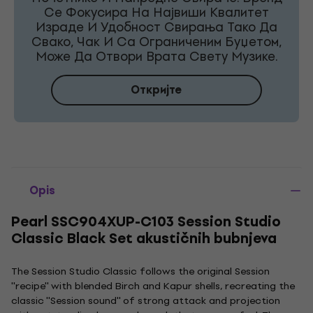
Се Фокусира На Највиши Квалитет
Израде И Удобност Свирања Тако Да
Свако, Чак И Са Ограниченим Буџетом,
Може Да Отвори Врата Свету Музике.
Откријте
Opis
Pearl SSC904XUP-C103 Session Studio
Classic Black Set akustičnih bubnjeva
The Session Studio Classic follows the original Session
''recipe'' with blended Birch and Kapur shells, recreating the
classic ''Session sound'' of strong attack and projection