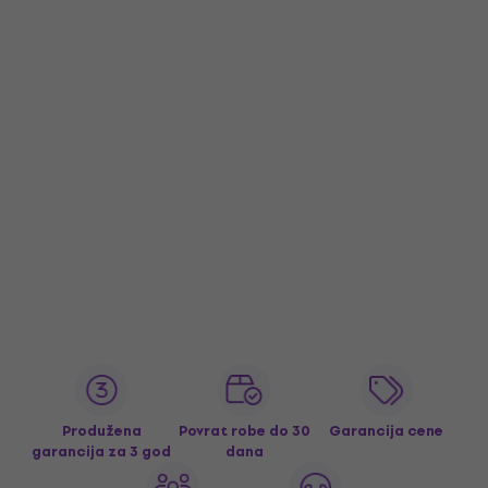
Produžena
Povrat robe do 30
Garancija cene
garancija za 3 god
dana