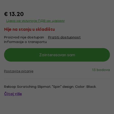
€ 13.20
Цена не укључује ПДВ ни царину
Nije na stanju u skladištu
Proizvod nije dostupan
Pratiti dostupnost
Informacije o transportu
Zainteresovan sam
13 bodova
Postavite pitanje
Reloop Scratching Slipmat. "Spin" design. Color: Black.
Čitaj više