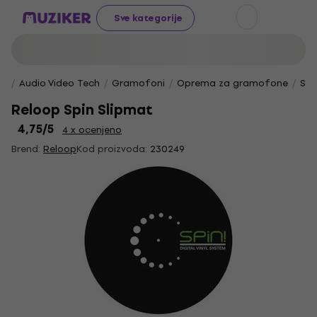
Sve kategorije
Audio Video Tech
Gramofoni
Oprema za gramofone
Sli
Reloop Spin Slipmat
4,75
/5
4 x ocenjeno
Brend:
Reloop
Kod proizvoda:
230249