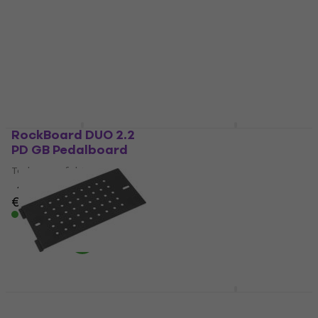
Pedalboard Black
with FC Pedalboard
Black
Torba za efekte
Torba za efekte
4,5
/5
€ 144
€ 149
4,8
/5
Na stanju u skladištu
€ 104.21
sa kodom
MUZMUZ-10
€ 122
Na stanju u skladištu
RockBoard DUO 2.2
RockBoard Tres 3.1
PD GB Pedalboard
Kofer Grey
Torba za efekte
Torba za efekte
4,9
/5
€ 108.20
sa kodom
€ 78.40
€ 81.90
MUZMUZ-5
Na stanju u skladištu
€ 119
Na stanju u skladištu
RockBoard The Tray
RockBoard Quad 4.1
Black
Pedalboard Black