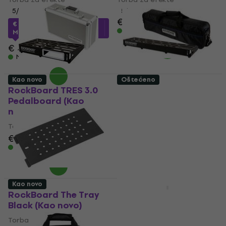
5
/5
5
/5
€ 74
€ 44.28
sa kodom
Na stanju u skladištu
MUZMUZ-10
€ 49.90
Na stanju u skladištu
Kao novo
Oštećeno
RockBoard TRES 3.0
RockBoard DUO 2.2
Pedalboard (Kao
PD GB Pedalboard
novo)
(Kao novo)
Torba za efekte
Torba za efekte
€ 120
€ 123.75
€ 66.30
€ 81.08
- 18 %
Na stanju u skladištu
Na stanju u skladištu
Kao novo
RockBoard The Tray
RockBoard Tres 3.1
Black (Kao novo)
ABS Kofer Black
(Oštećeno)
Torba za efekte