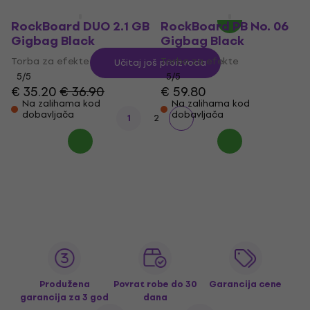
RockBoard DUO 2.1 GB
RockBoard PB No. 06
Gigbag Black
Gigbag Black
Torba za efekte
Torba za efekte
Učitaj još proizvoda
5
/5
5
/5
€ 35.20
€ 36.90
€ 59.80
Na zalihama kod
Na zalihama kod
dobavljača
dobavljača
1
2
Produžena
Povrat robe do 30
Garancija cene
garancija za 3 god
dana