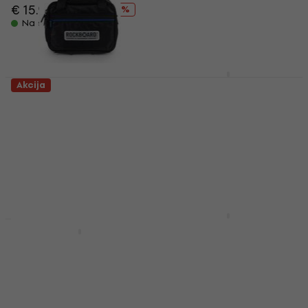
Torba za efekte
€ 15.90
€ 18.71
- 15 %
€ 96
€ 110
Na stanju u skladištu
- 13 %
Na stanju u skladištu
RockBoard TRES 3.0
Akcija
Pedalboard
RockBoard PB No. 02
Gigbag Black (Kao
Torba za efekte
novo)
4,7
/5
€ 93.20
Torba za efekte
Na putu
€ 31.50
€ 47.42
- 34 %
Na stanju u skladištu
RockBoard LED Light
Ламп Black
RockBoard Quad 4.2
Pedalboard Black
Torba za efekte
Torba za efekte
4,8
/5
€ 21.20
€ 21.90
4,9
/5
Nije na stanju u skladištu
€ 252
€ 284
- 11 %