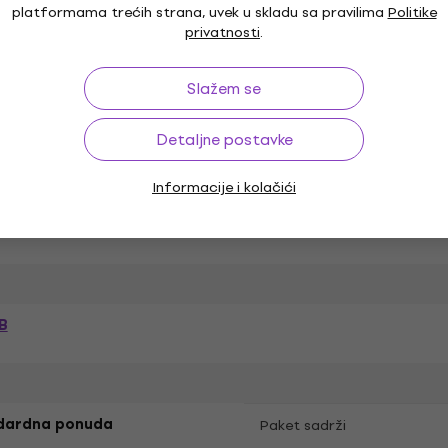
platformama trećih strana, uvek u skladu sa pravilima
Politike
privatnosti
.
m
Fantomsko napajanje
Slažem se
Detaljne postavke
 - 16 kHz
Vrsta kapsule
Informacije i kolačići
Ohm
Odnos signala i šuma
B
dardna ponuda
Paket sadrži