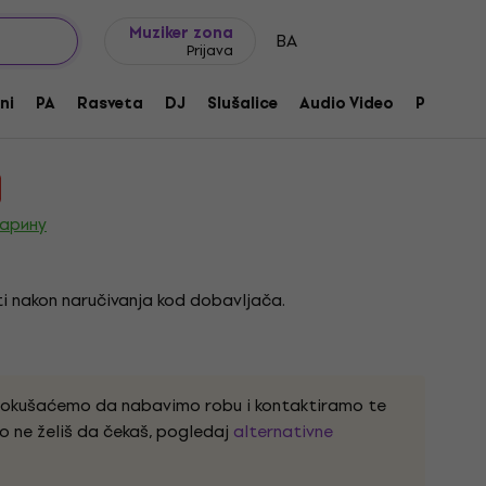
Ideje za poklone
FAQ
Muziker Blog
Muziker zona
BA
Prijava
Pasivni mikrofon
ni
PA
Rasveta
DJ
Slušalice
Audio Video
Pribor
voda:
230514
царину
i nakon naručivanja kod dobavljača.
pokušaćemo da nabavimo robu i kontaktiramo te
o ne želiš da čekaš, pogledaj
alternativne