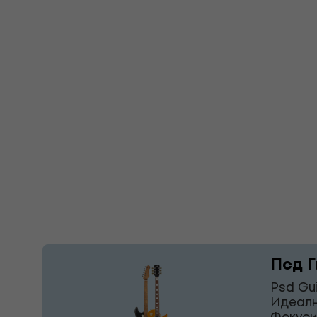
Псд Г
Psd Gu
Идеалн
Фокуси