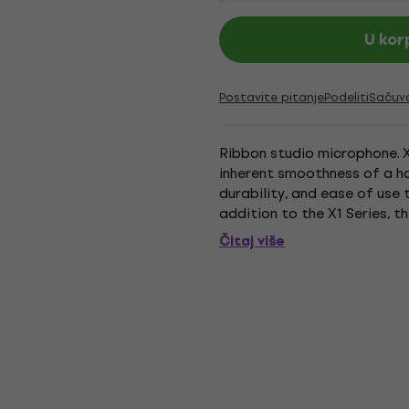
U kor
Postavite pitanje
Podeliti
Sačuv
Ribbon studio microphone. X
inherent smoothness of a ha
durability, and ease of use
addition to the X1 Series, t
into the modern age with a..
Čitaj više