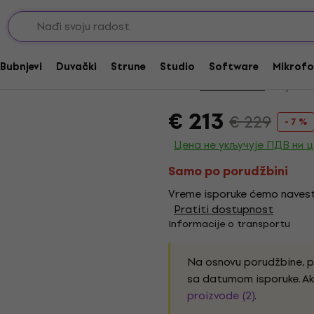
Akcija
sE Electronics X1 R 
Bubnjevi
Duvački
Strune
Studio
Software
Mikrofo
Brend:
sE Electronics
Kod proiz
€ 213
€ 229
- 7 %
Цена не укључује ПДВ ни 
Samo po porudžbini
Vreme isporuke ćemo navest
Pratiti dostupnost
Informacije o transportu
Na osnovu porudžbine, 
sa datumom isporuke. Ak
proizvode (2)
.