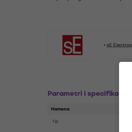
sE Electron
Parametri i specifikacija
Namena
Inst
Tip
Micr