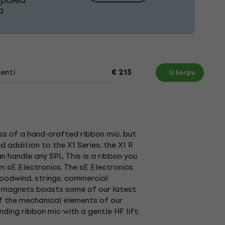
а
enti
€ 213
U korpu
ss of a hand-crafted ribbon mic, but
d addition to the X1 Series, the X1 R
 handle any SPL. This is a ribbon you
m sE Electronics. The sE Electronics
 woodwind, strings, commercial
m magnets boasts some of our latest
f the mechanical elements of our
ing ribbon mic with a gentle HF lift.