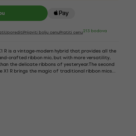
pu
213 bodova
ati
Uporediti
Prijaviti bolju cenu
Pratiti cenu
1 R is a vintage-modern hybrid that provides all the
nd-crafted ribbon mic, but with more versatility,
 than the delicate ribbons of yesteryear.The second
he X1 R brings the magic of traditional ribbon mics
.