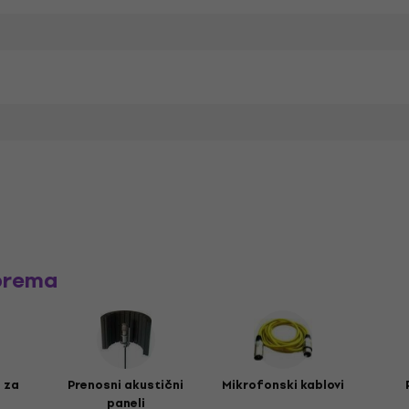
prema
 za
Prenosni akustični
Mikrofonski kablovi
paneli