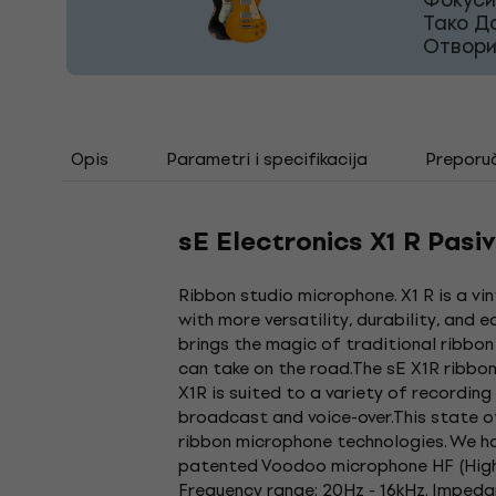
Тако Д
Отвори
Opis
Parametri i specifikacija
Preporu
sE Electronics X1 R Pasi
Ribbon studio microphone. X1 R is a v
with more versatility, durability, and 
brings the magic of traditional ribbon
can take on the road.The sE X1R ribbo
X1R is suited to a variety of recordin
broadcast and voice-over.This state 
ribbon microphone technologies. We h
patented Voodoo microphone HF (High F
Frequency range: 20Hz - 16kHz. Impeda