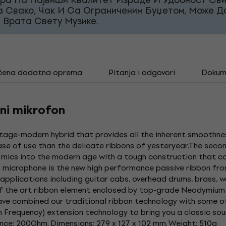
а Свако, Чак И Са Ограниченим Буџетом, Може Д
 Врата Свету Музике.
čena dodatna oprema
Pitanja i odgovori
Dokum
vni mikrofon
intage-modern hybrid that provides all the inherent smoothne
ease of use than the delicate ribbons of yesteryear.The secon
 mics into the modern age with a tough construction that can
n microphone is the new high performance passive ribbon fro
g applications including guitar cabs, overhead drums, brass,
of the art ribbon element enclosed by top-grade Neodymiu
ave combined our traditional ribbon technology with some o
requency) extension technology to bring you a classic sound
nce: 200Ohm. Dimensions: 279 x 127 x 102 mm. Weight: 510g