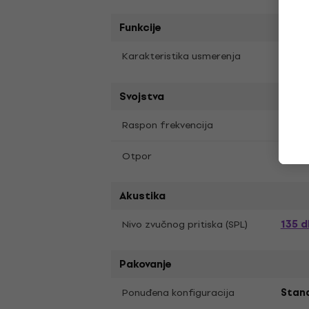
Funkcije
Osa
Karakteristika usmerenja
Svojstva
20 Hz
Raspon frekvencija
200 
Otpor
Akustika
135 d
Nivo zvučnog pritiska (SPL)
Pakovanje
Ponuđena konfiguracija
Stan