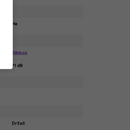
Ne
Ribbon
71 dB
Držač