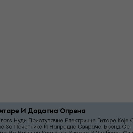
итаре И Додатна Опрема
itars Нуди Приступачне Електричне Гитаре Које 
е За Почетнике И Напредне Свираче. Бренд Се
ра На Највиши Квалитет Израде И Удобност Св