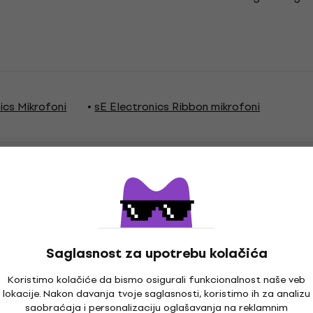
ics Mikrofoni
sE Electronics Ribbon mikrofoni
Saglasnost za upotrebu kolačića
Koristimo kolačiće da bismo osigurali funkcionalnost naše veb
rument Microphone
Vocal
,
Primena
lokacije. Nakon davanja tvoje saglasnosti, koristimo ih za analizu
ophone
saobraćaja i personalizaciju oglašavanja na reklamnim