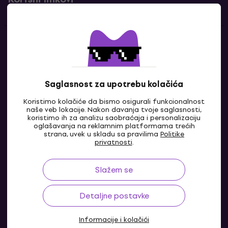
Kontakti
Kontaktiraj nas
Saglasnost za upotrebu kolačića
Koristimo kolačiće da bismo osigurali funkcionalnost
naše veb lokacije. Nakon davanja tvoje saglasnosti,
koristimo ih za analizu saobraćaja i personalizaciju
oglašavanja na reklamnim platformama trećih
strana, uvek u skladu sa pravilima
Politike
privatnosti
.
Slažem se
BA
Detaljne postavke
Informacije i kolačići