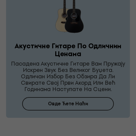
Акустичне Гитаре По Одличним
Ценама
Пасадена Акустичне Гитаре Вам Пружају
Искрен Звук Без Великог Буџета.
Одличан Избор Без Обзира Да Ли
Свирате Свој Први Акорд Или Већ
Годинама Наступате На Сцени.
Овде Ћете Наћи