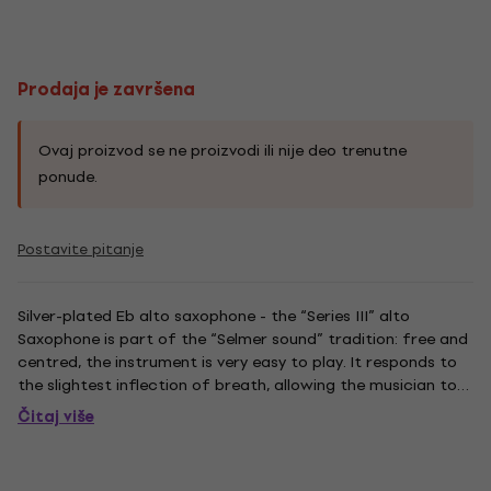
Prodaja je završena
Ovaj proizvod se ne proizvodi ili nije deo trenutne
ponude.
Postavite pitanje
Silver-plated Eb alto saxophone - the “Series III” alto
Saxophone is part of the “Selmer sound” tradition: free and
centred, the instrument is very easy to play. It responds to
the slightest inflection of breath, allowing the musician to
fully express his musical personality.
Čitaj više