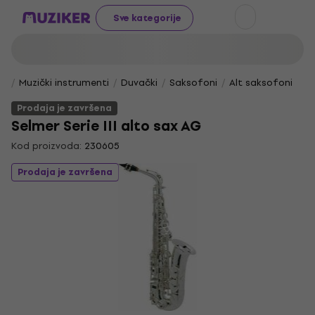
Sve kategorije
Muzički instrumenti
Duvački
Saksofoni
Alt saksofoni
Prodaja je završena
Selmer Serie III alto sax AG
Kod proizvoda:
230605
Prodaja je završena