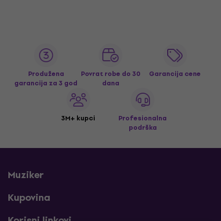
Produžena
Povrat robe do 30
Garancija cene
garancija za 3 god
dana
3M+ kupci
Profesionalna
podrška
Muziker
Kupovina
Korisni linkovi