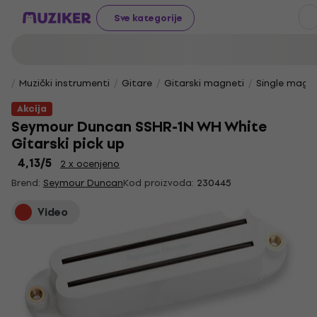
Sve kategorije
Muzički instrumenti
Gitare
Gitarski magneti
Single magne
Akcija
Seymour Duncan SSHR-1N WH White
Gitarski pick up
4,13
/5
2 x ocenjeno
Brend:
Seymour Duncan
Kod proizvoda:
230445
Video