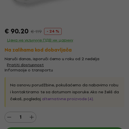
€ 90.20
€ 119
- 24 %
Цена не укључује ПДВ ни царину
Na zalihama kod dobavljača
Naruči danas, isporuči ćemo u roku od 2 nedelja
Pratiti dostupnost
Informacije o transportu
Na osnovu porudžbine, pokušaćemo da nabavimo robu
i kontaktiramo te sa datumom isporuke. Ako ne želiš da
čekaš, pogledaj
alternativne proizvode (4)
.