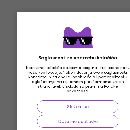
Saglasnost za upotrebu kolačića
Koristimo kolačiće da bismo osigurali funkcionalnost
naše veb lokacije. Nakon davanja tvoje saglasnosti,
koristimo ih za analizu saobraćaja i personalizaciju
oglašavanja na reklamnim platformama trećih
strana, uvek u skladu sa pravilima
Politike
privatnosti
.
Slažem se
Detaljne postavke