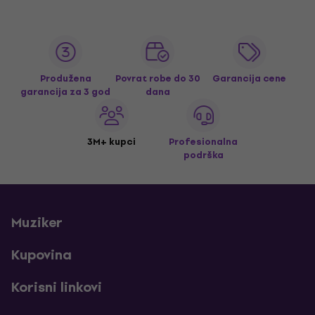
Produžena
Povrat robe do 30
Garancija cene
garancija za 3 god
dana
3M+ kupci
Profesionalna
podrška
Muziker
Kupovina
Korisni linkovi