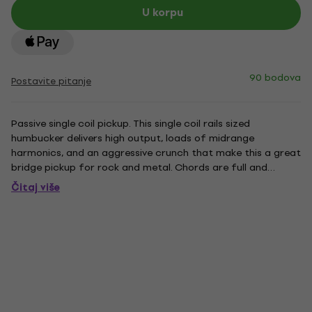
U korpu
90 bodova
Postavite pitanje
Passive single coil pickup. This single coil rails sized
humbucker delivers high output, loads of midrange
harmonics, and an aggressive crunch that make this a great
bridge pickup for rock and metal. Chords are full and
powerful, and single notes jump out with amazing sizzle. A
Čitaj više
Hot Rails in the bridge position will literally transform your
Strat...