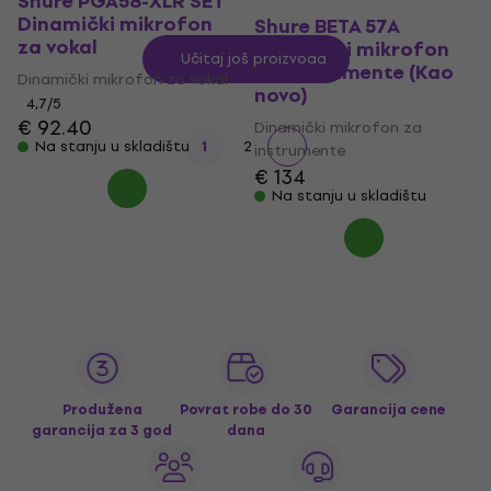
Shure PGA58-XLR SET
Dinamički mikrofon
Shure BETA 57A
za vokal
Dinamički mikrofon
Učitaj još proizvoda
za instrumente (Kao
Dinamički mikrofon za vokal
novo)
4,7
/5
€ 92.40
Dinamički mikrofon za
Na stanju u skladištu
1
2
instrumente
€ 134
Na stanju u skladištu
Produžena
Povrat robe do 30
Garancija cene
garancija za 3 god
dana