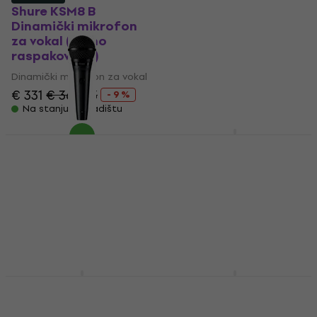
SET Dinamički
Shure KSM8 B
mikrofon za vokal
Dinamički mikrofon
za vokal (Samo
Dinamički mikrofon za vokal
raspakovano)
4,7
/5
€ 73
Dinamički mikrofon za vokal
Na stanju u skladištu
€ 331
€ 363.33
- 9 %
Na stanju u skladištu
Shure PGA48-QTR-E
SET Dinamički
Shure PGA58-XLR
mikrofon za vokal
Dinamički mikrofon
za vokal (Kao novo)
Dinamički mikrofon za vokal
Dinamički mikrofon za vokal
4,7
/5
€ 77.40
€ 61.80
€ 81.18
- 24 %
Na stanju u skladištu
Na stanju u skladištu
Shure SV200 SET
Shure SV100 SET
Dinamički mikrofon
Dinamički mikrofon
za vokal
za vokal