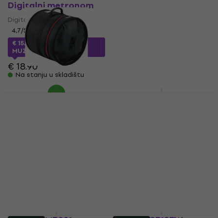
Digitalni metronom
Torba za palice Navy
Blue
Digitalni metronom
Torba za palice
4,7
/5
5
/5
€ 15.75
sa kodom
MUZMUZ-15
€ 26.23
sa kodom
MUZMUZ-15
€ 18.90
Na stanju u skladištu
€ 30.90
Na stanju u skladištu
Tama PBF14 PowerPad
Tama MBS06 Torba za
Futrola za floor tom
palice Black
Futrola za floor tom
Torba za palice
5
/5
€ 78.29
sa kodom
MUZMUZ-20
€ 65.83
sa kodom
MUZMUZ-15
€ 99
€ 79
Na stanju u skladištu
Na stanju u skladištu