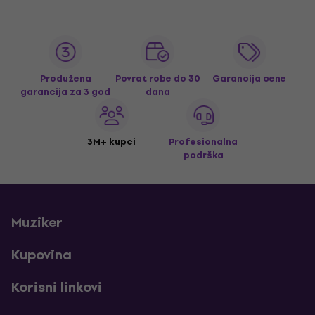
Produžena
Povrat robe do 30
Garancija cene
garancija za 3 god
dana
3M+ kupci
Profesionalna
podrška
Muziker
Kupovina
Korisni linkovi