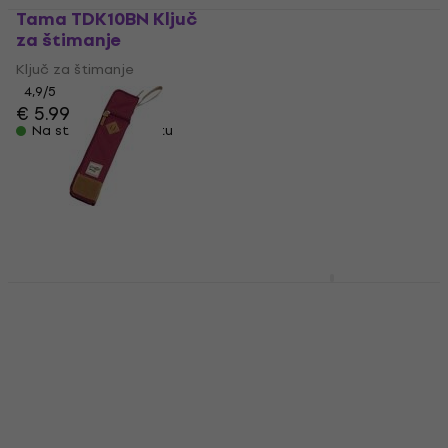
Tama TDK10BN Ključ
Tama DH7 Ključ za
za štimanje
štimanje
Ključ za štimanje
Ključ za štimanje
4,9
/5
4,2
/5
€ 5.99
€ 6.99
€ 9.07
sa kodom
Na stanju u skladištu
MUZMUZ-5
€ 9.90
Na stanju u skladištu
Tama TSB12WR
Tama MBS07 Torba za
PowerPad Designer
palice Black
Torba za palice Wine
Torba za palice
Red
€ 110.40
sa kodom
Torba za palice
MUZMUZ-10
5
/5
€ 129
€ 16.08
sa kodom
Na stanju u skladištu