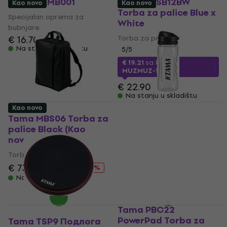
Tama TAMB001
Tama TVSB12BW
Kao novo
Kao novo
Torba za palice Blue x
Specijalan oprema za
White
bubnjare
€ 16.70
Torba za palice
Na stanju u skladištu
5
/5
€ 19.21
sa kodom
MUZMUZ-15
€ 22.90
Na stanju u skladištu
Kao novo
Tama MBS06 Torba za
Tama TAMB001 (Kao
palice Black (Kao
novo)
novo)
Specijalan oprema za
Torba za palice
bubnjare
€ 73.10
€ 98.01
€ 12.70
€ 16.53
- 25 %
- 23 %
Na stanju u skladištu
Na stanju u skladištu
Tama PBC22
PowerPad Torba za
Tama TSP9 Подлога