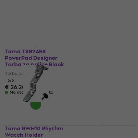
bubnjare
€ 19.06
sa kodom
MUZMUZ-15
5
/5
€ 63.15
sa kodom
€ 22.90
MUZMUZ-20
Na stanju u skladištu
€ 79
Na stanju u skladištu
Tama THB02LBK
PowerPad Designer
Tama TSB24BK
Collection Torba za
PowerPad Designer
hardver
Torba za palice Black
Torba za hardver
Torba za palice
4,4
/5
5
/5
€ 48.40
€ 48.90
€ 26.20
€ 30.90
Na stanju u skladištu
Na stanju u skladištu
Tama RWH10 Rhythm
Tama TSB24NB
Watch Holder
PowerPad Designer