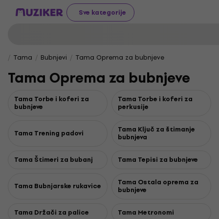
Sve kategorije
Tama
Bubnjevi
Tama Oprema za bubnjeve
Tama Oprema za bubnjeve
Tama Torbe i koferi za
Tama Torbe i koferi za
bubnjeve
perkusije
Tama Ključ za štimanje
Tama Trening padovi
bubnjeva
Tama Štimeri za bubanj
Tama Tepisi za bubnjeve
Tama Ostala oprema za
Tama Bubnjarske rukavice
bubnjeve
Tama Držači za palice
Tama Metronomi