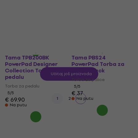
PowerPad Designer
Specijalan oprema za
Torba za palice Black
bubnjare
Torba za palice
5
/5
€ 62.10
€ 69
5
/5
- 10 %
€ 16.60
€ 18.90
Na putu
- 12 %
Na putu
Tama TPB200BK
Tama PBS24
PowerPad Designer
PowerPad Torba za
Collection Torba za
palice Black
Učitaj još proizvoda
pedalu
Torba za palice
Torba za pedalu
5
/5
€ 37
5
/5
€ 69.90
1
2
Na putu
Na putu