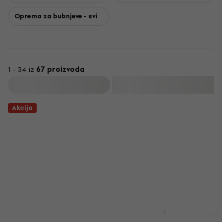
Oprema za bubnjeve - svi
1 - 34 iz
67 proizvoda
Filtrirati
Akcija
Tama PBH02L