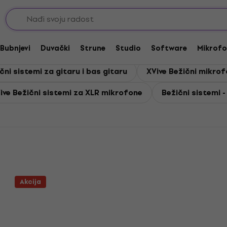
Bubnjevi
Duvački
Strune
Studio
Software
Mikrofo
čni sistemi za gitaru i bas gitaru
XVive Bežični mikrof
ive Bežični sistemi za XLR mikrofone
Bežični sistemi -
Akcija