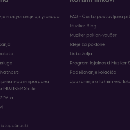
је и одустанци од уговора
FAQ - Često postavljana pi
Muziker Blog
Muziker poklon-vaučer
ćanja
Ideje za poklone
 paketa
Lista želja
sluge
Program lojalnosti Muziker 
rivatnosti
Podešavanje kolačića
 приватности програма
Upozorenje o lažnim veb lo
и MUZIKER Smile
 PDV-a
vi
ristupačnosti