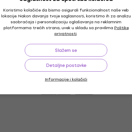
GHz
Koristimo kolačiće da bismo osigurali funkcionalnost naše veb
Бежични систем
lokacije. Nakon davanja tvoje saglasnosti, koristimo ih za analizu
€ 184
€ 219
- 16 %
saobraćaja i personalizaciju oglašavanja na reklamnim
Na stanju u skladištu
platformama trećih strana, uvek u skladu sa pravilima
Politike
privatnosti
.
Kao novo
XVive U2 T Предајник (Samo
Slažem se
raspakovano)
Detaljne postavke
Предајник
€ 70
€ 78.11
- 10 %
Informacije i kolačići
Na stanju u skladištu
XVive XVP58 Бежични систем ISM 5,8
GHz (Kao novo)
Бежични систем
€ 173
€ 182.16
- 5 %