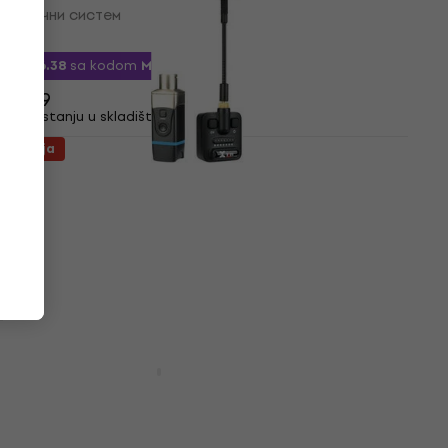
Бежични систем
5
/5
€ 126.38
sa kodom
MUZMUZ-15
€ 149
Na stanju u skladištu
Akcija
XVive U9 Бежични систем 2,4 GHz (Kao
novo)
Бежични систем
€ 167
€ 216.81
- 23 %
Na stanju u skladištu
Akcija
XVive U2 BK SET Бежични систем
Бежични систем
4,7
/5
€ 157
€ 199
- 21 %