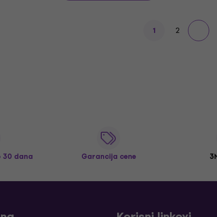
2
1
o 30 dana
Garancija cene
3
ina
Korisni linkovi