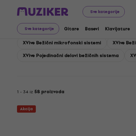
XVive
PA
XVive Bežični sistemi
Sve kategorije
XVive Bežični sistemi
Gitare
Basevi
Klavijature
Sve kategorije
XVive Bežični mikrofonski sistemi
XVive Beži
XVive Pojedinačni delovi bežičnih sistema
XV
1 - 34 iz
58 proizvoda
Akcija