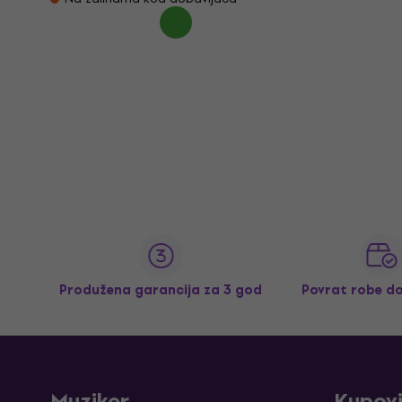
Produžena garancija za 3 god
Povrat robe d
Muziker
Kupov