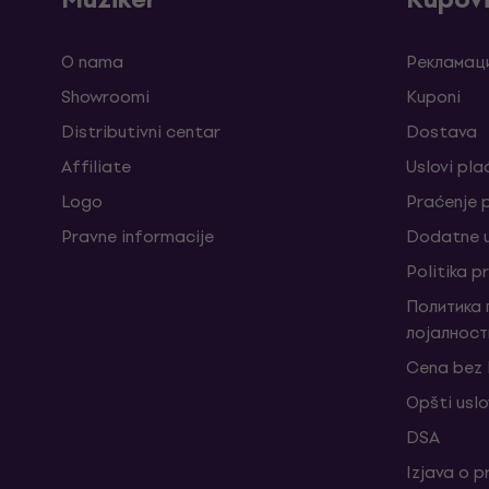
O nama
Рекламаци
Showroomi
Kuponi
Distributivni centar
Dostava
Affiliate
Uslovi pla
Logo
Praćenje
Pravne informacije
Dodatne u
Politika p
Политика
лојалност
Cena bez
Opšti uslo
DSA
Izjava o p