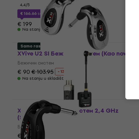
4,4
/5
€ 166.66
sa kodom
MUZMUZ-15
€ 199
Na stanju u skladištu
Samo raspakovano
XVive U2 SI Бежични систем (Kao novo)
Бежични систем
€ 90
€ 103.95
- 13 %
Na stanju u skladištu
XVive U9 Бежични систем 2,4 GHz
(Samo raspakovano)
Бежични систем
€ 171
€ 216.81
- 21 %