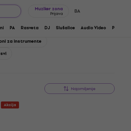
Ideje za poklone
FAQ
Muziker Blog
Muziker zona
BA
Prijava
ni
PA
Rasveta
DJ
Slušalice
Audio Video
Pribor
oni za instrumente
 svi
Najomiljenije
Akcija