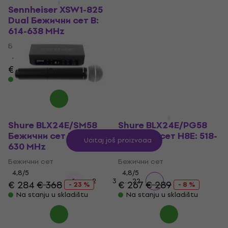
систем
Sennheiser XSW1-825
Dual Бежични сет B:
Бежични систем
614-638 MHz
€ 370
Na stanju u skladištu
Бежични сет
4,9
/5
€ 469
€ 579
- 19 %
Na stanju u skladištu
Shure BLX24E/SM58
Shure BLX24E/PG58
Бежични сет K3E: 606-
Бежични сет H8E: 518-
Učitaj još proizvoda
630 MHz
542 MHz
Бежични сет
Бежични сет
4,8
/5
4,8
/5
...
1
2
3
22
€ 284
€ 368
€ 267
€ 289
- 23 %
- 8 %
Na stanju u skladištu
Na stanju u skladištu