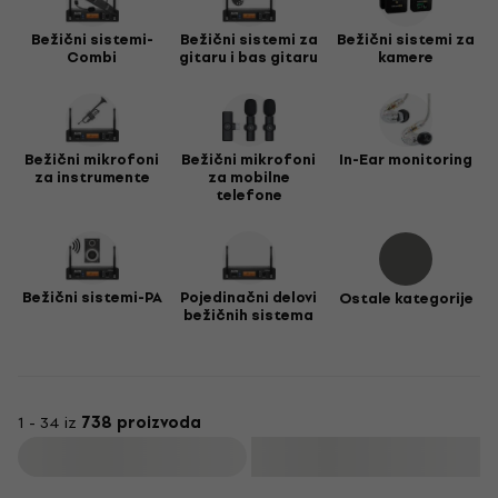
Bežični sistemi-
Bežični sistemi za
Bežični sistemi za
Combi
gitaru i bas gitaru
kamere
Bežični mikrofoni
Bežični mikrofoni
In-Ear monitoring
za instrumente
za mobilne
telefone
Bežični sistemi-PA
Pojedinačni delovi
Ostale kategorije
bežičnih sistema
1 - 34 iz
738 proizvoda
Filtrirati