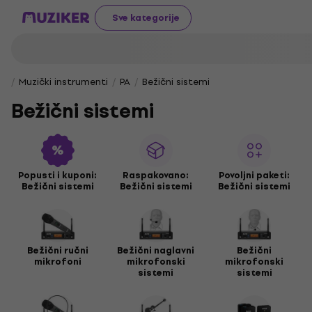
Sve kategorije
Muzički instrumenti
PA
Bežični sistemi
Bežični sistemi
Popusti i kuponi:
Raspakovano:
Povoljni paketi:
Bežični sistemi
Bežični sistemi
Bežični sistemi
Bežični ručni
Bežični naglavni
Bežični
mikrofoni
mikrofonski
mikrofonski
sistemi
sistemi