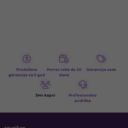
Produžena
Povrat robe do 30
Garancija cene
garancija za 3 god
dana
3M+ kupci
Profesionalna
podrška