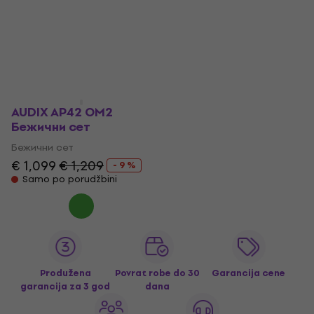
Бежични сет
€ 1,329
€ 1,369
Бежични систем
Samo po porudžbini
€ 549
€ 639
- 14 %
Samo po porudžbini
AUDIX AP42 OM2
Бежични сет
Бежични сет
€ 1,099
€ 1,209
- 9 %
Samo po porudžbini
Produžena
Povrat robe do 30
Garancija cene
garancija za 3 god
dana