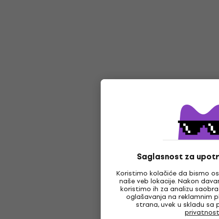
Saglasnost za upotr
Koristimo kolačiće da bismo os
naše veb lokacije. Nakon davan
koristimo ih za analizu saobra
oglašavanja na reklamnim 
strana, uvek u skladu sa 
privatnost