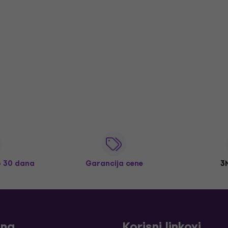
o 30 dana
Garancija cene
3
ina
Korisni linkovi