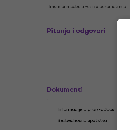
Imam primedbu u vezi sa parametrima
Pitanja i odgovori
Dokumenti
Informacije o proizvođaču
Bezbednosna uputstva