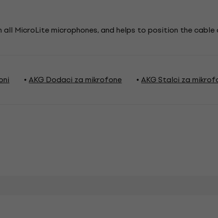
 all MicroLite microphones, and helps to position the cable 
oni
AKG Dodaci za mikrofone
AKG Stalci za mikrof