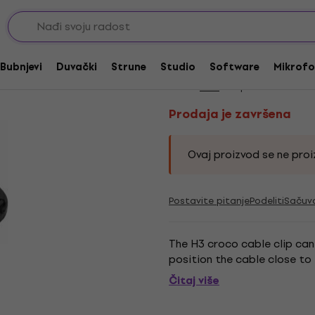
Stalci za mikrofone
Delovi za stalke za mikrofone
Prodaja je završena
AKG H3
Bubnjevi
Duvački
Strune
Studio
Software
Mikrofo
Brend:
AKG
Kod proizvoda:
2284
Prodaja je završena
Ovaj proizvod se ne proiz
Postavite pitanje
Podeliti
Sačuv
The H3 croco cable clip can
position the cable close to
Čitaj više