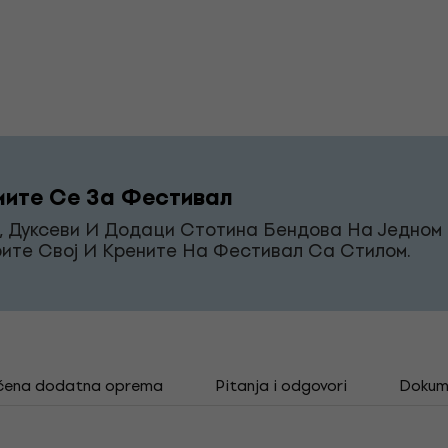
ите Се За Фестивал
, Дуксеви И Додаци Стотина Бендова На Једном 
ите Свој И Крените На Фестивал Са Стилом.
čena dodatna oprema
Pitanja i odgovori
Dokum