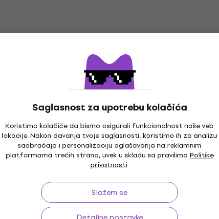
Saglasnost za upotrebu kolačića
Koristimo kolačiće da bismo osigurali funkcionalnost naše veb
lokacije. Nakon davanja tvoje saglasnosti, koristimo ih za analizu
saobraćaja i personalizaciju oglašavanja na reklamnim
platformama trećih strana, uvek u skladu sa pravilima
Politike
privatnosti
.
Slažem se
Detaljne postavke