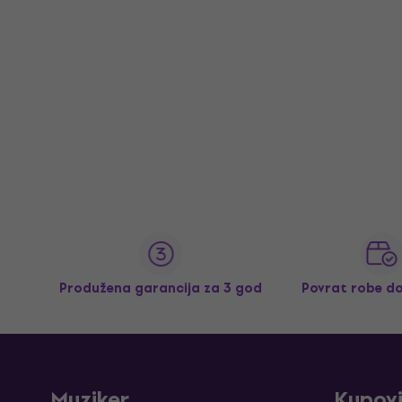
Produžena garancija za 3 god
Povrat robe d
Muziker
Kupov