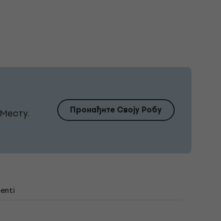
Пронађите Своју Робу
Месту.
enti