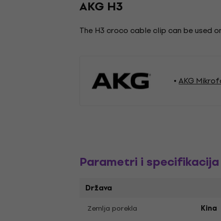
AKG H3
The H3 croco cable clip can be used on
AKG Mikrof
Parametri i specifikacija
Država
Zemlja porekla
Kina