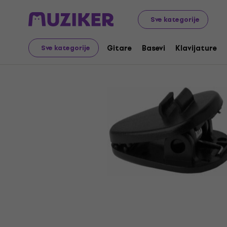
Muzički instrumenti
Mikrofoni
Oprema za mikrofone
Sve kategorije
Gitare
Basevi
Klavijature
Sve kategorije
Prodaja je završena