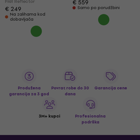
PAR Reflector
€ 559
€ 249
Samo po porudžbini
Na zalihama kod
dobavljača
Produžena
Povrat robe do 30
Garancija cene
garancija za 3 god
dana
3M+ kupci
Profesionalna
podrška