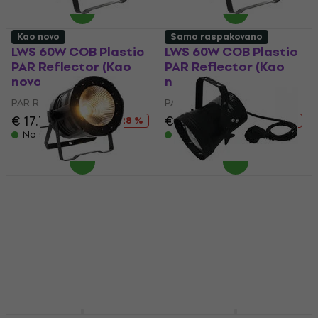
Kao novo
Samo raspakovano
LWS 60W COB Plastic
LWS 60W COB Plastic
PAR Reflector (Kao
PAR Reflector (Kao
novo)
novo)
PAR Reflector
PAR Reflector
€ 17.70
€ 24.65
€ 17.70
€ 24.65
- 28 %
- 28 %
Na stanju u skladištu
Na stanju u skladištu
LWS 100W COB PAR
Eurolite 36T PAR
Reflector (Kao novo)
Reflector (Samo
raspakovano)
PAR Reflector
PAR Reflector
€ 62.70
€ 88.01
- 29 %
€ 18.60
€ 22.67
Na stanju u skladištu
- 18 %
Na stanju u skladištu