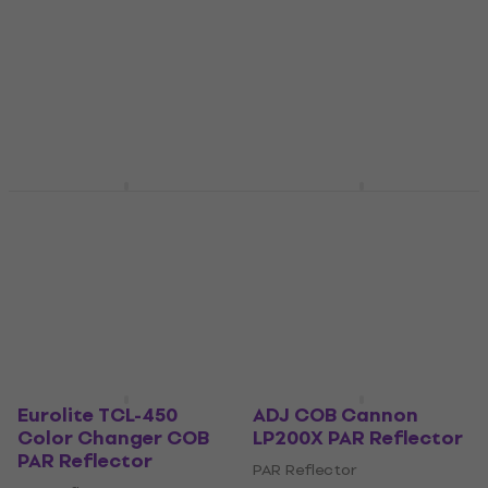
Eurolite LED PST-30
Eurolite LED SLS-30
PAR Reflector
COB RGBAL PAR
Reflector
PAR Reflector
€ 65
PAR Reflector
Na zalihama kod
€ 109
dobavljača
Na zalihama kod
dobavljača
ADJ COB Cannon
Eurolite LED PST-30
LP200STX PAR
PAR Reflector
Reflector
PAR Reflector
PAR Reflector
€ 65
€ 549
Na zalihama kod
dobavljača
Samo po porudžbini
Eurolite TCL-450
ADJ COB Cannon
Color Changer COB
LP200X PAR Reflector
PAR Reflector
PAR Reflector