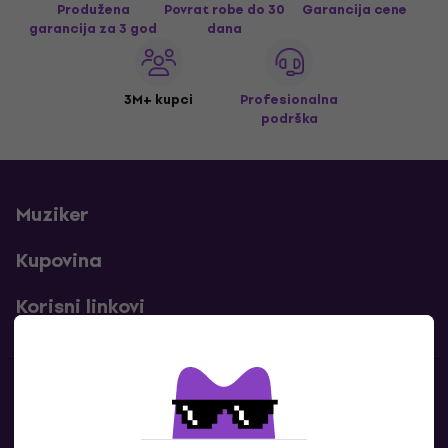
Produžena
Povrat robe do 30
Garancija cene
garancija za 3 god
dana
3M+ kupci
Profesionalna
podrška
Muziker
Kupovina
Korisni linkovi
Kontakti
Kontaktiraj nas