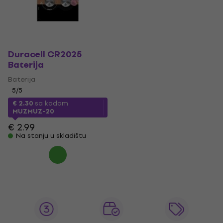
Duracell CR2025
Baterija
Baterija
5
/5
€ 2.30
sa kodom
MUZMUZ-20
€ 2.99
Na stanju u skladištu