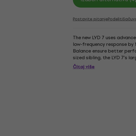
Postavite pitanje
Podeliti
Sačuv
The new LYD 7 uses advanced
low-frequency response by 
Balance ensure better perf
sized sibling, the LYD 7's l
magnet system with vented p
Čitaj više