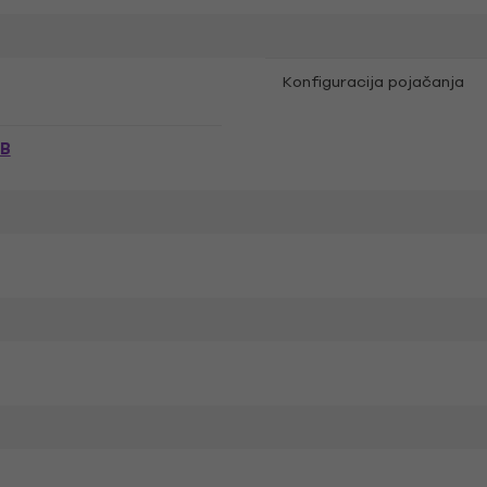
Konfiguracija pojačanja
dB