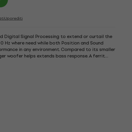
ati
Uporediti
 Digital Signal Processing to extend or curtail the
10 Hz where need while both Position and Sound
ormance in any environment. Compared to its smaller
arger woofer helps extends bass response. A ferrit
ole piece...