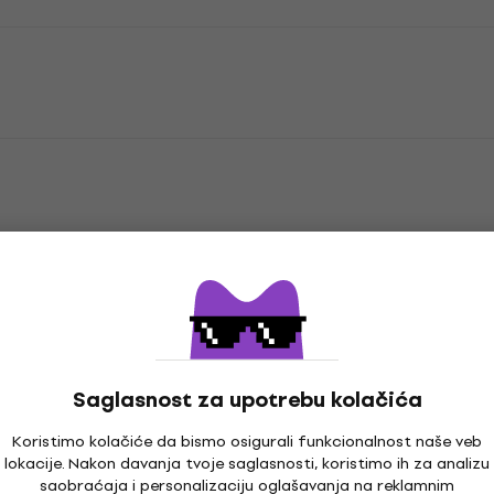
ine pojasa
Saglasnost za upotrebu kolačića
Koristimo kolačiće da bismo osigurali funkcionalnost naše veb
lokacije. Nakon davanja tvoje saglasnosti, koristimo ih za analizu
Krajnje pojačalo za
saobraćaja i personalizaciju oglašavanja na reklamnim