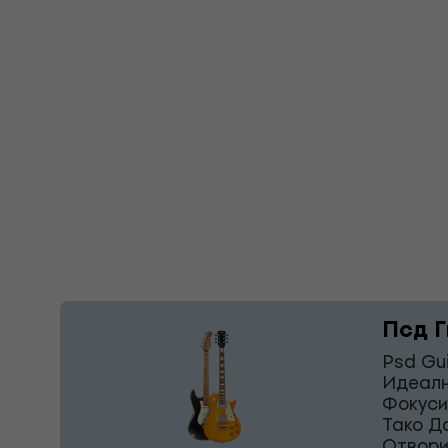
Псд Г
Psd Gu
Идеалн
Фокуси
Тако Д
Отвори