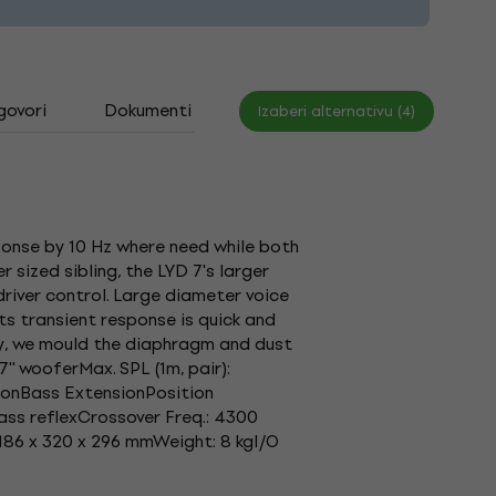
govori
Dokumenti
Izaberi alternativu (4)
ponse by 10 Hz where need while both
sized sibling, the LYD 7's larger
river control. Large diameter voice
its transient response is quick and
cy, we mould the diaphragm and dust
'' wooferMax. SPL (1m, pair):
ionBass ExtensionPosition
ass reflexCrossover Freq.: 4300
186 x 320 x 296 mmWeight: 8 kgI/O