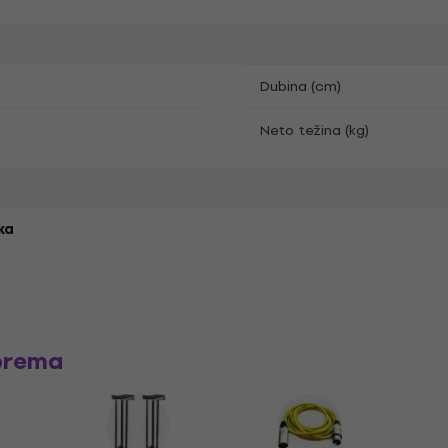
Dubina (cm)
Neto težina (kg)
ka
prema