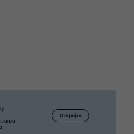
Су
Откријте
ирања
а