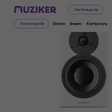
Muzički instrumenti
Studio
Studijski monitori
Aktivn
Sve kategorije
Gitare
Basevi
Klavijature
Sve kategorije
Prodaja je završena