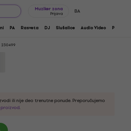
Ideje za poklone
FAQ
Muziker Blog
Muziker zona
BA
Prijava
вни студијски монитор
ni
PA
Rasveta
DJ
Slušalice
Audio Video
Pribor
230499
zvodi ili nije deo trenutne ponude. Preporučujemo
i proizvod
.
)