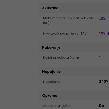
Akustika
109
Maksimalni zvučni pritisak - SPL
(dB)
109 
Nivo zvučnog pritiska (SPL)
Pakovanje
1
Količina paketa (kom)
Napajanje
Napajanje
240V
Oprema
Adapter uključen
Da