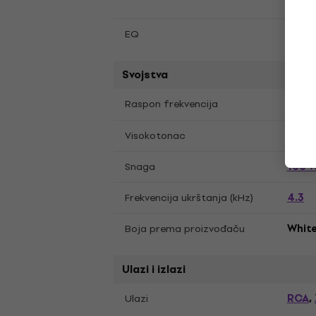
Da
EQ
Svojstva
45 Hz
Raspon frekvencija
1"
Visokotonac
100 
Snaga
4.3
Frekvencija ukrštanja (kHz)
Boja prema proizvođaču
Whit
Ulazi i izlazi
RCA
Ulazi
,