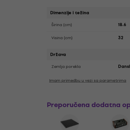
Dimenzije i težina
Širina (cm)
18.6
Visina (cm)
32
Država
Zemlja porekla
Dans
Imam primedbu u vezi sa parametrima
Preporučena dodatna o