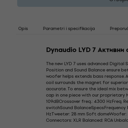
Opis
Parametri i specifikacija
Preporu
Dynaudio LYD 7 Активни 
The new LYD 7 uses advanced Digital S
Position and Sound Balance ensure bett
woofer helps extends bass response. A
coil surrounds the magnet for superior 
accurate. To ensure the ideal mix bet
cap in one piece with our proprietary 
109dBCrossover freq.: 4300 HzFreq. 
switchSound BalanceSpecsFrequency Res
HzTweeter: 28 mm Soft domeWoofer: 7'
Connectors: XLR Balanced: RCA Unbal