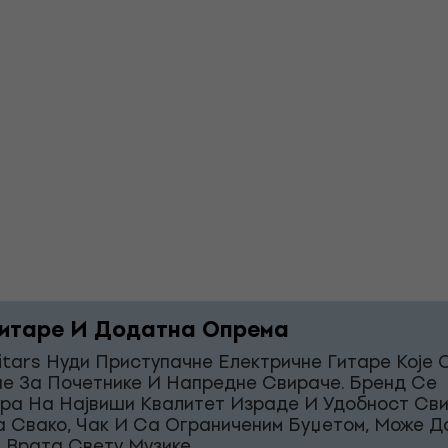
итаре И Додатна Опрема
itars Нуди Приступачне Електричне Гитаре Које 
е За Почетнике И Напредне Свираче. Бренд Се
ра На Највиши Квалитет Израде И Удобност Св
а Свако, Чак И Са Ограниченим Буџетом, Може Д
 Врата Свету Музике.