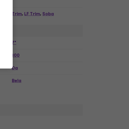
Trim
LF Trim
Soba
,
,
7"
100
Da
Bela