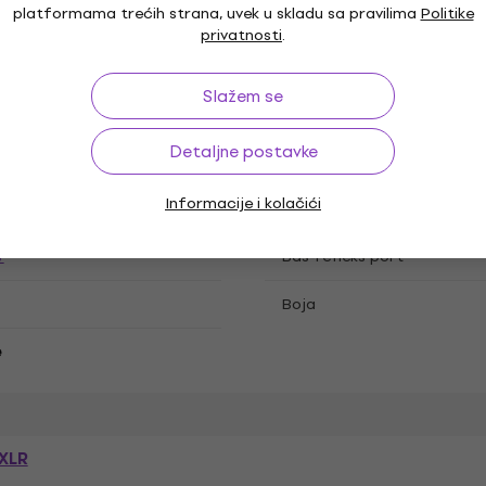
visokotonac
platformama trećih strana, uvek u skladu sa pravilima
Politike
privatnosti
.
Kontrole
Slažem se
Detaljne postavke
 - 21 kHz
Vufer
Informacije i kolačići
Snaga (Watt)
W
Bas-refleks port
Boja
e
XLR