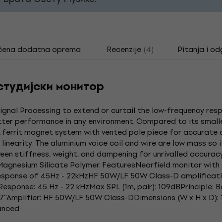
čena dodatna oprema
Recenzije
(4)
Pitanja i od
студијски монитор
ignal Processing to extend or curtail the low-frequency res
er performance in any environment. Compared to its smaller 
 ferrit magnet system with vented pole piece for accurate d
linearity. The aluminium voice coil and wire are low mass so 
ween stiffness, weight, and dampening for unrivalled accura
Magnesium Silicate Polymer. FeaturesNearfield monitor with 7
Response of 45Hz - 22kHzHF 50W/LF 50W Class-D amplificat
ponse: 45 Hz - 22 kHzMax SPL (1m, pair): 109dBPrinciple: B
'Amplifier: HF 50W/LF 50W Class-DDimensions (W x H x D): 
anced