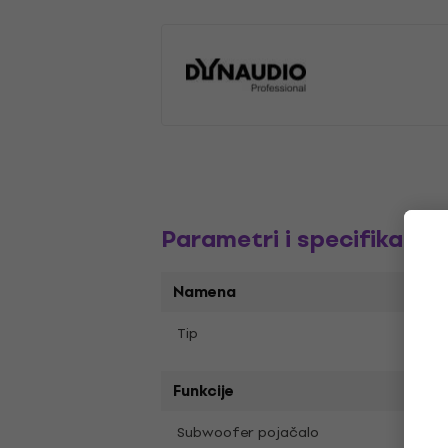
Parametri i specifikacija
Namena
2 šir
Tip
Funkcije
Subwoofer pojačalo
50W