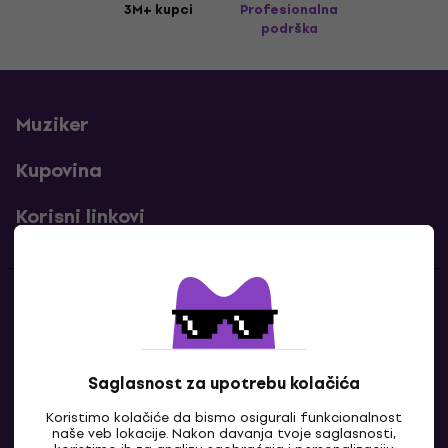
3M+ kupci
Profesionalna
podrška
Muziker
Kupovina
Korisni linkovi
Kontakti
Kontaktiraj nas
Saglasnost za upotrebu kolačića
Koristimo kolačiće da bismo osigurali funkcionalnost
naše veb lokacije. Nakon davanja tvoje saglasnosti,