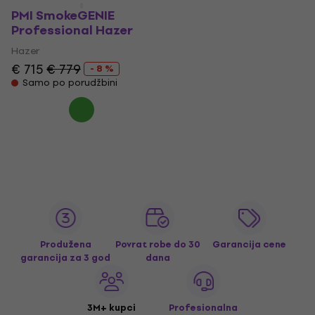
PMI SmokeGENIE
Professional Hazer
Hazer
€ 715
€ 779
- 8 %
Samo po porudžbini
Produžena
Povrat robe do 30
Garancija cene
garancija za 3 god
dana
3M+ kupci
Profesionalna