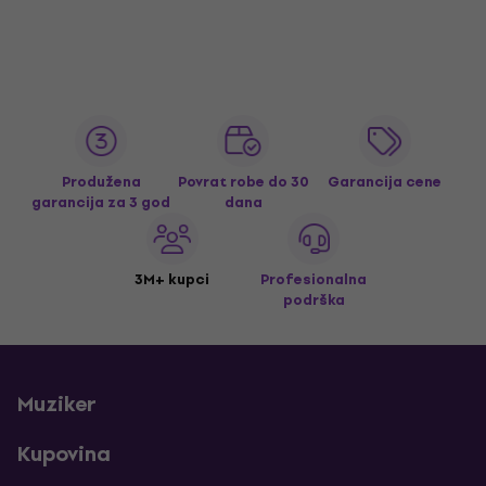
Produžena
Povrat robe do 30
Garancija cene
garancija za 3 god
dana
3M+ kupci
Profesionalna
podrška
Muziker
Kupovina