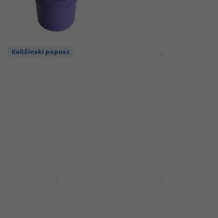
Količinski popust
Količinski popust
Nyman Original Rosin
Thomastik 205A/II
Bass N9975 Росин за
Росин за контрабас
контрабас
Росин за контрабас
Росин за контрабас
€ 14.40
Na stanju u skladištu
4,9
/5
€ 8.39
€ 12
- 30 %
Na stanju u skladištu
Količinski popust
Hidersine HS-DB3
Hidersine HS-6B Росин
Росин за контрабас
за контрабас
Росин за контрабас
Росин за контрабас