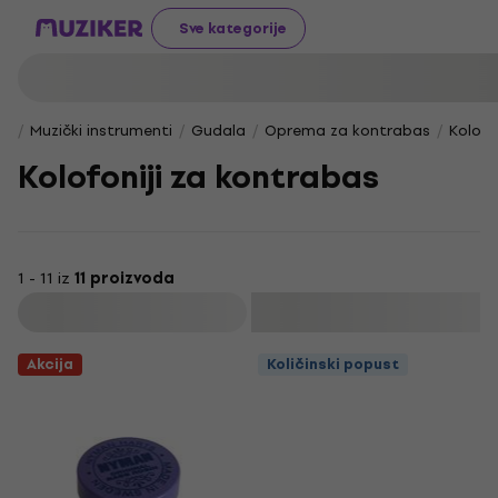
Sve kategorije
Muzički instrumenti
Gudala
Oprema za kontrabas
Kolofo
Kolofoniji za kontrabas
1 - 11 iz
11 proizvoda
Filtrirati
Akcija
Količinski popust