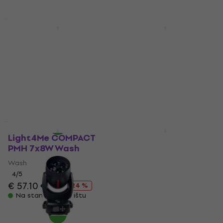
Akcija
HAPPY HOUR
Light4Me SKY WASH
LWS Sword Bee Eye
19x15W RGBW Wash
Laser Wash
Wash
Wash
€ 159
€ 161.58
sa kodom
Na stanju u skladištu
MUZMUZ-15
€ 199
Na stanju u skladištu
HAPPY HOUR
Light4Me COMPACT
Light4Me WIZARD v2
PMH 7x8W Wash
Wash
Wash
Wash
4
/5
€ 96.20
€ 129
- 25 %
€ 57.10
€ 75
- 24 %
Na stanju u skladištu
Na stanju u skladištu