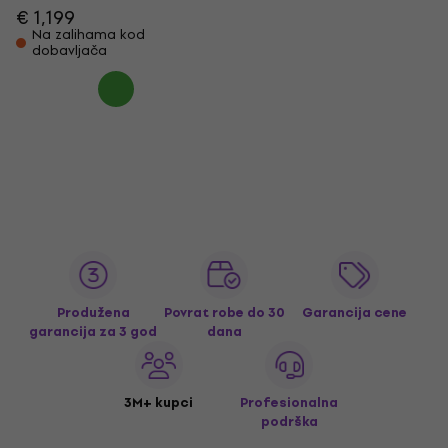
€ 1,199
Na zalihama kod
dobavljača
Produžena
Povrat robe do 30
Garancija cene
garancija za 3 god
dana
3M+ kupci
Profesionalna
podrška