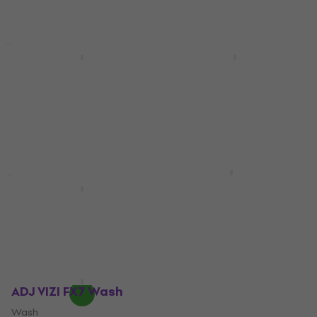
Na zalihama kod
dobavljača
Akcija
Fractal Lights Mini 715
Eurolite TMH-W63
Zoom Wash Wash
Wash
Wash
Wash
€ 291
€ 309
€ 267
€ 289
- 6 %
- 8 %
Samo po porudžbini
Samo po porudžbini
ADJ Vizi Xtreme Wash
Eliminator Lighting
Wash
Stryker Max Wash
€ 829
Samo po porudžbini
Wash
€ 558
€ 669
- 17 %
Samo po porudžbini
ADJ VIZI FX7 Wash
Wash