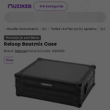
Sve kategorije
Muzički instrumenti
DJ
Torbe i koferi za DJ opremu
DJ ko
Prodaja je završena
Reloop Beatmix Case
Brend:
Reloop
Kod proizvoda:
230200
Prodaja je završena