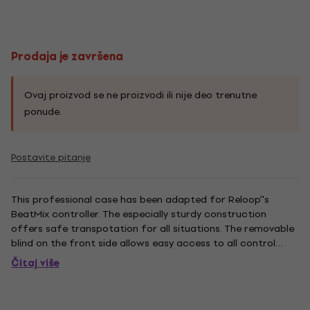
Prodaja je završena
Ovaj proizvod se ne proizvodi ili nije deo trenutne
ponude.
Postavite pitanje
This professional case has been adapted for Reloop''s
BeatMix controller. The especially sturdy construction
offers safe transpotation for all situations. The removable
blind on the front side allows easy access to all control
elements and beneath the controller there is enough space
Čitaj više
to acomodate accessories or even a laptop. The ample
padding...