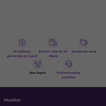
Produžena
Povrat robe do 30
Garancija cene
garancija za 3 god
dana
3M+ kupci
Profesionalna
podrška
Muziker