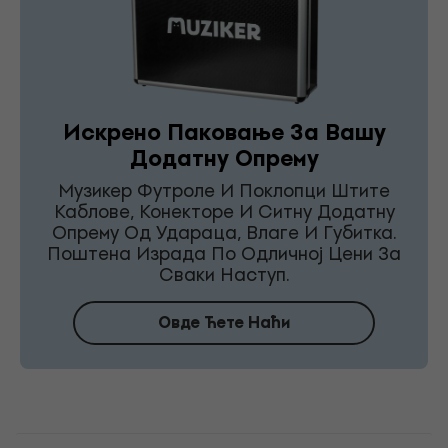
Искрено Паковање За Вашу
Додатну Опрему
Музикер Футроле И Поклопци Штите
Каблове, Конекторе И Ситну Додатну
Опрему Од Удараца, Влаге И Губитка.
Поштена Израда По Одличној Цени За
Сваки Наступ.
Овде Ћете Наћи