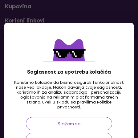
Kupovina
Korisni linkovi
Kontakti
Kontaktiraj nas
Saglasnost za upotrebu kolačića
Koristimo kolačiće da bismo osigurali funkcionalnost
naše veb lokacije. Nakon davanja tvoje saglasnosti,
koristimo ih za analizu saobraćaja i personalizaciju
oglašavanja na reklamnim platformama trećih
strana, uvek u skladu sa pravilima
Politike
privatnosti
.
Slažem se
BA