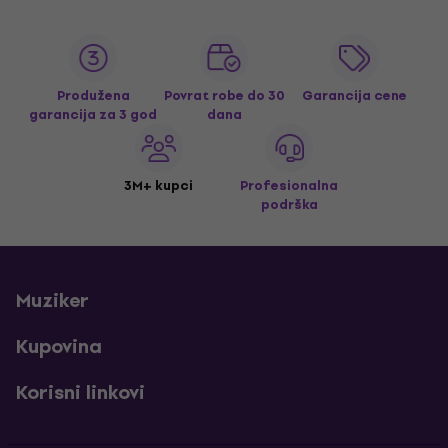
Produžena
Povrat robe do 30
Garancija cene
garancija za 3 god
dana
3M+ kupci
Profesionalna
podrška
Muziker
Kupovina
Korisni linkovi