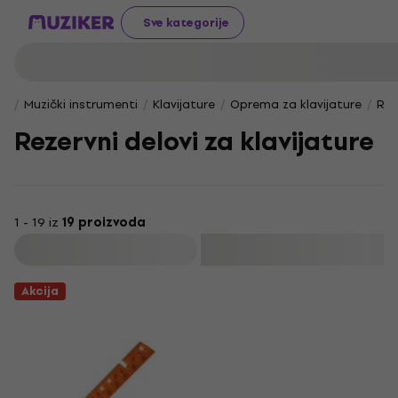
Sve kategorije
Muzički instrumenti
Klavijature
Oprema za klavijature
Rez
Rezervni delovi za klavijature
1 - 19 iz
19 proizvoda
Filtrirati
Akcija