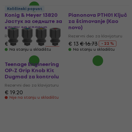
Količinski popust
Konig & Meyer 13820
Pianonova PTH01 Ključ
Јастук за седиште за
za štimovanje (Kao
клупу за клавир
novo)
Rezervni deo za klavijaturu
Rezervni deo za klavijaturu
€ 27.30
€ 29.90
€ 13
€ 16.73
- 9 %
- 22 %
Na stanju u skladištu
Na stanju u skladištu
Teenage Engineering
OP-Z Grip Knob Kit
Dugmad za kontrolu
Rezervni deo za klavijaturu
€ 19.20
Nije na stanju u skladištu