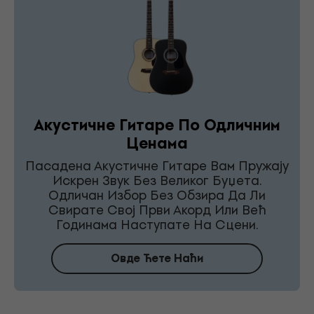
Акустичне Гитаре По Одличним
Ценама
Пасадена Акустичне Гитаре Вам Пружају
Искрен Звук Без Великог Буџета.
Одличан Избор Без Обзира Да Ли
Свирате Свој Први Акорд Или Већ
Годинама Наступате На Сцени.
Овде Ћете Наћи