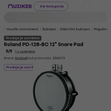
Sve kategorije
Muzički instrumenti
Bubnjevi
Električni bubnjevi
Prigušivač
Prodaja je završena
Roland PD-128-BC 12" Snare Pad
5
/5
1 x ocenjeno
Brend:
Roland
Kod proizvoda:
230073
Prodaja je završena