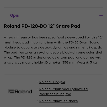
Opis
Roland PD-128-BC 12" Snare Pad
A new rim sensor has been specifically developed for this 12''
mesh head pad in conjunction with the TD-30 Drum Sound
Module to accurately detect dynamics and rim-shot depth.
The pad features an exchangeable black-chrome color shell
wrap. The PD-128 is designed as a tom pad, and comes with
a two way mount holder. Diameter: 358 mm. Weight: 3 kg.
Roland Bubnjevi
Roland Prigušivači i padovi za
električne bubnjeve
Roland Padovi za snare