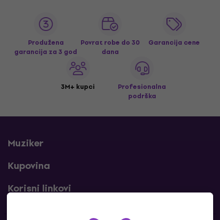
Produžena
Povrat robe do 30
Garancija cene
garancija za 3 god
dana
3M+ kupci
Profesionalna
podrška
Muziker
Kupovina
Korisni linkovi