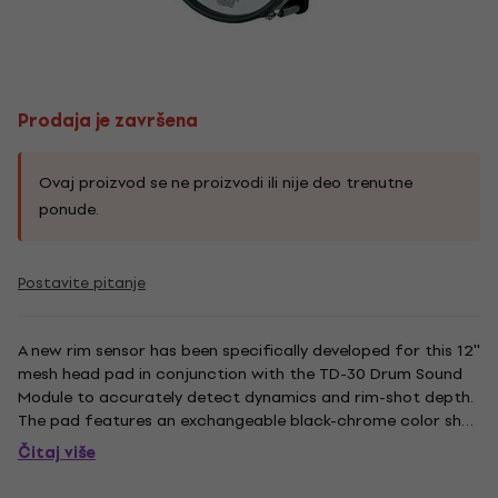
Prodaja je završena
Ovaj proizvod se ne proizvodi ili nije deo trenutne
ponude.
Postavite pitanje
A new rim sensor has been specifically developed for this 12''
mesh head pad in conjunction with the TD-30 Drum Sound
Module to accurately detect dynamics and rim-shot depth.
The pad features an exchangeable black-chrome color shell
wrap. The PD-128 is designed as a tom pad, and comes with
Čitaj više
a two way mount holder. Diameter: 358 mm. Weight: 3 kg.