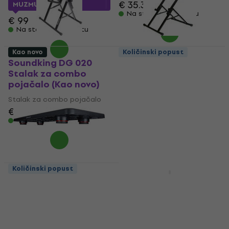
€ 35.30
MUZMUZ-10
Na stanju u skladištu
€ 99
Na stanju u skladištu
Kao novo
Količinski popust
Soundking DG 020
Platinum GAS100
Stalak za combo
Stalak za combo
pojačalo (Kao novo)
pojačalo (Kao novo)
Stalak za combo pojačalo
Stalak za combo pojačalo
€ 25.60
€ 26.82
€ 26.10
€ 41.48
- 37 %
Na stanju u skladištu
Na stanju u skladištu
Količinski popust
IsoAcoustics STAGE-1-
Lava Music STUDIO
COMBO Stalak za
Stand Stalak za
combo pojačalo (Kao
combo pojačalo
novo)
Stalak za combo pojačalo
Stalak za combo pojačalo
€ 87.30