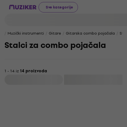
Sve kategorije
Muzički instrumenti
Gitare
Gitarska combo pojačala
Sta
Stalci za combo pojačala
1 - 14 iz
14 proizvoda
Filtrirati