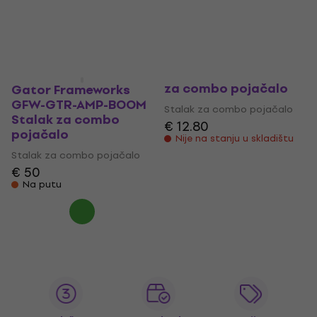
Na putu
€ 74
€ 98.01
- 25 %
Na stanju u skladištu
Blackstar SA-2 Stalak
za combo pojačalo
Gator Frameworks
GFW-GTR-AMP-BOOM
Stalak za combo pojačalo
Stalak za combo
€ 12.80
pojačalo
Nije na stanju u skladištu
Stalak za combo pojačalo
€ 50
Na putu