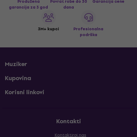
Produžena
Povrat robe do 30
Garancija cene
garancija za 3 god
dana
3M+ kupci
Profesionalna
podrška
Muziker
Kupovina
Korisni linkovi
Kontakti
Kontaktiraj nas