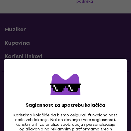
podrška
Muziker
Kupovina
Korisni linkovi
Kontakti
Kontaktiraj nas
Saglasnost za upotrebu kolačića
Koristimo kolačiće da bismo osigurali funkcionalnost
naše veb lokacije. Nakon davanja tvoje saglasnosti,
koristimo ih za analizu saobraćaja i personalizaciju
oglašavanja na reklamnim platformama trećih