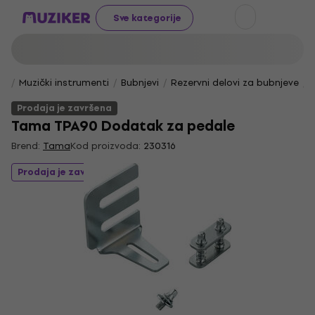
Sve kategorije
Muzički instrumenti
Bubnjevi
Rezervni delovi za bubnjeve
Prodaja je završena
Tama TPA90 Dodatak za pedale
Brend:
Tama
Kod proizvoda:
230316
Prodaja je završena