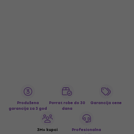
Produžena
Povrat robe do 30
Garancija cene
garancija za 3 god
dana
3M+ kupci
Profesionalna