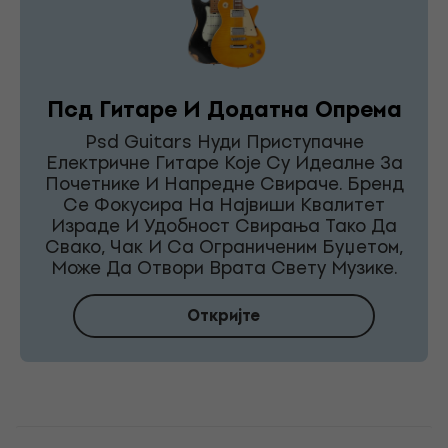
Псд Гитаре И Додатна Опрема
Psd Guitars Нуди Приступачне
Електричне Гитаре Које Су Идеалне За
Почетнике И Напредне Свираче. Бренд
Се Фокусира На Највиши Квалитет
Израде И Удобност Свирања Тако Да
Свако, Чак И Са Ограниченим Буџетом,
Може Да Отвори Врата Свету Музике.
Откријте