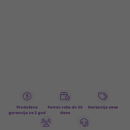
Produžena
Povrat robe do 30
Garancija cene
garancija za 3 god
dana