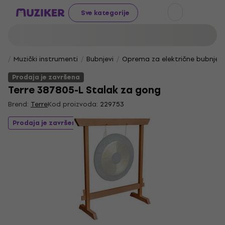
Sve kategorije
Muzički instrumenti
Bubnjevi
Oprema za električne bubnjev
Prodaja je završena
Terre 387805-L Stalak za gong
Brend:
Terre
Kod proizvoda:
229753
Prodaja je završena