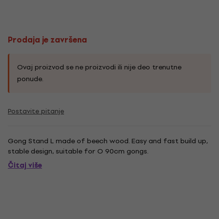
Prodaja je završena
Ovaj proizvod se ne proizvodi ili nije deo trenutne
ponude.
Postavite pitanje
Gong Stand L made of beech wood. Easy and fast build up,
stable design, suitable for O 90cm gongs.
Čitaj više