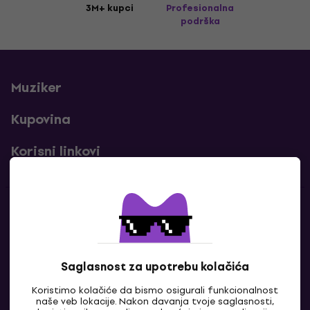
3M+ kupci
Profesionalna
podrška
Muziker
Kupovina
Korisni linkovi
Kontakti
Kontaktiraj nas
Saglasnost za upotrebu kolačića
Koristimo kolačiće da bismo osigurali funkcionalnost
naše veb lokacije. Nakon davanja tvoje saglasnosti,