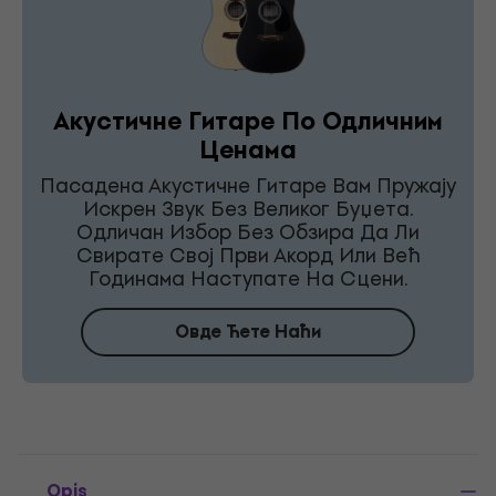
Акустичне Гитаре По Одличним
Ценама
Пасадена Акустичне Гитаре Вам Пружају
Искрен Звук Без Великог Буџета.
Одличан Избор Без Обзира Да Ли
Свирате Свој Први Акорд Или Већ
Годинама Наступате На Сцени.
Овде Ћете Наћи
Opis