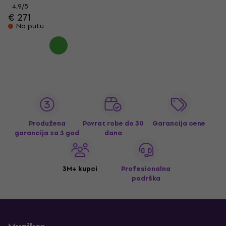
4,9
/5
€ 271
Na putu
Produžena
Povrat robe do 30
Garancija cene
garancija za 3 god
dana
3M+ kupci
Profesionalna
podrška