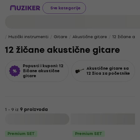
Sve kategorije
Muzički instrumenti
Gitare
Akustične gitare
12 žičane aku
12 žičane akustične gitare
Popusti i kuponi: 12
Akustične gitare sa
žičane akustične
12 žica za početnike
gitare
1 - 9 iz
9 proizvoda
Filtrirati
Premium SET
Premium SET