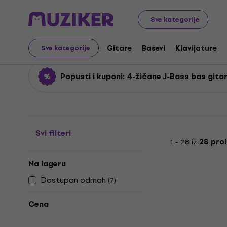
Muzički instrumenti
Basevi
Električne bas gitare
4-ž
Sve kategorije
4-žičane J-Bass bas gi
Gitare
Basevi
Klavijature
Sve kategorije
Popusti i kuponi: 4-žičane J-Bass bas gita
Svi filteri
1 - 28 iz
28 pro
Na lageru
Dostupan odmah
(
7
)
Cena