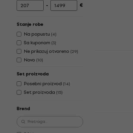
-
€
Minimalna cena
Maksimalna cena
Stanje robe
Na popustu
(
4
)
Sa kuponom
(
3
)
Ne prikazuj otvoreno
(
29
)
3 varijante
Novo
SX SJB62-B
(
10
)
White/Desn
Set proizvoda
Električna bas
Posebni proizvod
3,8
/5
(
14
)
€ 229
Set proizvoda
(
15
)
Na stanju u sk
Brend
SX SJB75 SE
Električna 
Električna bas