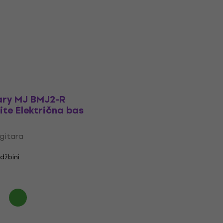
bas gitara
Električna bas gitara
 gitara
Električna bas gitara
€ 799
Samo po porudžbini
ry MJ BMJ2-R
te Električna bas
 gitara
džbini