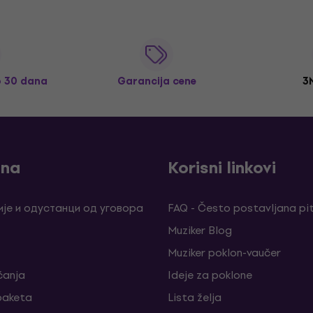
o 30 dana
Garancija cene
3
ina
Korisni linkovi
је и одустанци од уговора
FAQ - Često postavljana pi
Muziker Blog
Muziker poklon-vaučer
ćanja
Ideje za poklone
 paketa
Lista želja