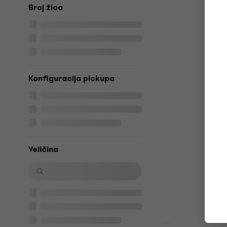
€ 499
Broj žica
Na putu
Novo
Konfiguracija pickupa
Sire Marcus
New Gen Da
Električna 
Električna bas
€ 749
Na putu
Veličina