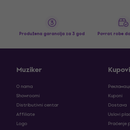
Produžena garancija za 3 god
Povrat robe d
Muziker
Kupov
O nama
Рекламаци
Showroomi
Kuponi
Distributivni centar
Dostava
Affiliate
Uslovi pla
Logo
Praćenje