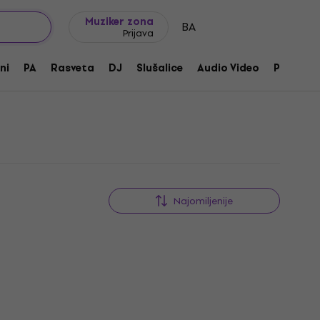
Ideje za poklone
FAQ
Muziker Blog
Muziker zona
BA
Prijava
ni
PA
Rasveta
DJ
Slušalice
Audio Video
Pribor
Najomiljenije