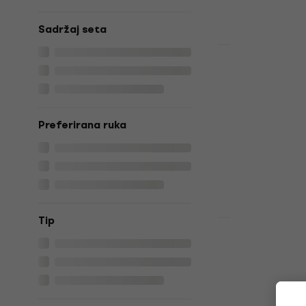
Sadržaj seta
Novo
Sire Marcus
Swamp Ash 
Električna 
Električna bas
Preferirana ruka
€ 999
Na putu
Tip
Novo
Sire Marcus
Gen Black S
gitara
Električna bas