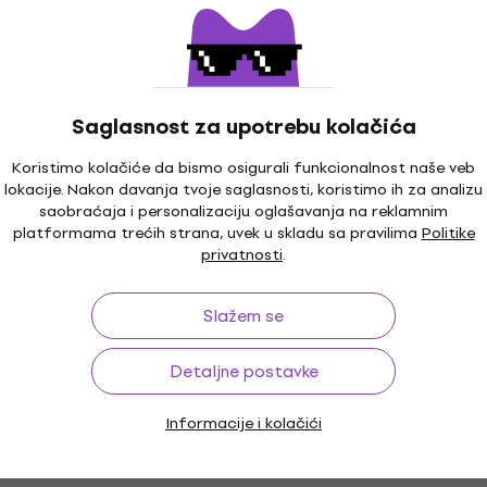
€ 499
Na putu
Saglasnost za upotrebu kolačića
Koristimo kolačiće da bismo osigurali funkcionalnost naše veb
 Miller V7 Alder 4
Sire Marcus Miller V7 Vi
lokacije. Nakon davanja tvoje saglasnosti, koristimo ih za analizu
rk Forest
Alder 4 New Gen Natura
saobraćaja i personalizaciju oglašavanja na reklamnim
bas gitara
Električna bas gitara
platformama trećih strana, uvek u skladu sa pravilima
Politike
 gitara
Električna bas gitara
privatnosti
.
€ 779
Na putu
Slažem se
Detaljne postavke
Informacije i kolačići