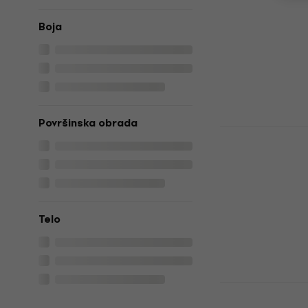
Sire Marcus
Boja
New Gen Me
bas gitara
Električna bas
€ 749
Na putu
Površinska obrada
Sire Marcus
Red Satin E
gitara
Električna bas
4,8
/5
€ 457
Telo
Na putu
Sire Marcus
SET Champa