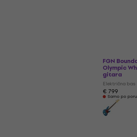
Električna 
Električna bas
4,8
/5
€ 522
Na putu
FGN Bounda
Olympic Whi
gitara
Električna bas
€ 799
Samo po poru