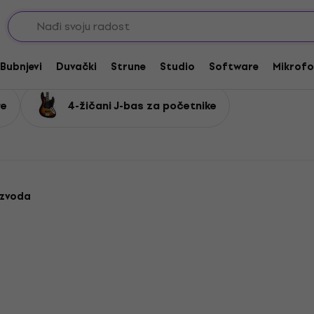
ičane bas gitare
4-žičane J-Bass bas gitare
tare
Bubnjevi
Duvački
Strune
Studio
Software
Mikrofo
re
4-žičani J-bas za početnike
izvoda