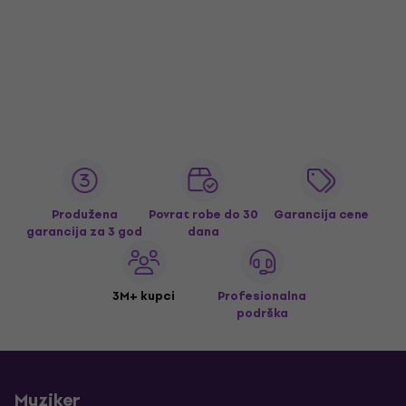
Produžena
Povrat robe do 30
Garancija cene
garancija za 3 god
dana
3M+ kupci
Profesionalna
podrška
Muziker