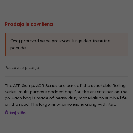
Prodaja je završena
Ovaj proizvod se ne proizvodi ili nije deo trenutne
ponude.
Postavite pitanje
The ATP &amp; ACR Series are part of the stackable Rolling
Series, multi purpose padded bag for the entertainer on the
go. Each bag is made of heavy duty materials to survive life
on the road. The large inner dimensions along with its
configurate padded dividers allow for a wide variety of
Čitaj više
lighting, audio equipment, cables, extension cords,...