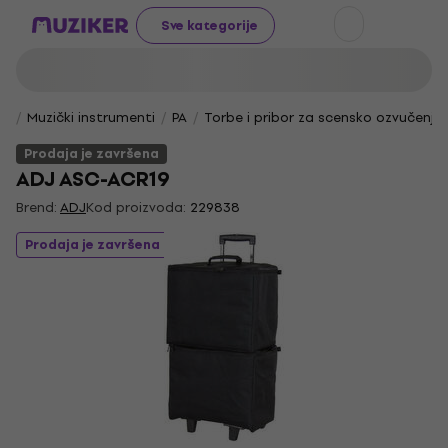
Sve kategorije
Muzički instrumenti
PA
Torbe i pribor za scensko ozvučenje
Prodaja je završena
ADJ ASC-ACR19
Brend:
ADJ
Kod proizvoda:
229838
Prodaja je završena