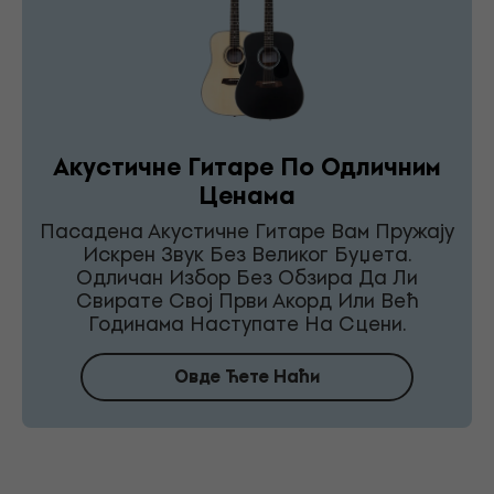
Акустичне Гитаре По Одличним
Ценама
Пасадена Акустичне Гитаре Вам Пружају
Искрен Звук Без Великог Буџета.
Одличан Избор Без Обзира Да Ли
Свирате Свој Први Акорд Или Већ
Годинама Наступате На Сцени.
Овде Ћете Наћи