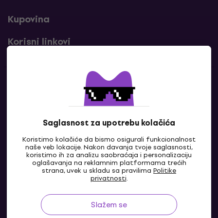
Kupovina
Korisni linkovi
Kontakti
Kontaktiraj nas
Saglasnost za upotrebu kolačića
Koristimo kolačiće da bismo osigurali funkcionalnost
naše veb lokacije. Nakon davanja tvoje saglasnosti,
koristimo ih za analizu saobraćaja i personalizaciju
oglašavanja na reklamnim platformama trećih
strana, uvek u skladu sa pravilima
Politike
privatnosti
.
Slažem se
BA