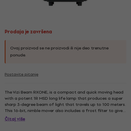
Prodaja je završena
Ovaj proizvod se ne proizvodi ili nije deo trenutne
ponude.
Postavite pitanje
The Vizi Beam RXONE, is a compact and quick moving head
with a potent 1R MSD long life lamp that produces a super
sharp 3-degree beam of light that travels up to 100 meters.
This 16-bit, nimble mover also includes a frost filter to give
the beam a wash effect of 21-degrees making this fixture
Čitaj više
very useful for a variety of portable and permanent...