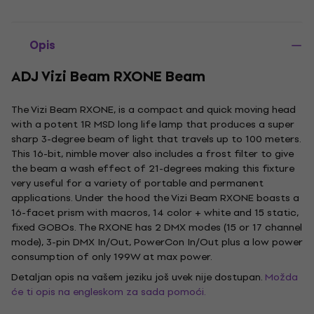
Opis
ADJ Vizi Beam RXONE Beam
The Vizi Beam RXONE, is a compact and quick moving head
with a potent 1R MSD long life lamp that produces a super
sharp 3-degree beam of light that travels up to 100 meters.
This 16-bit, nimble mover also includes a frost filter to give
the beam a wash effect of 21-degrees making this fixture
very useful for a variety of portable and permanent
applications. Under the hood the Vizi Beam RXONE boasts a
16-facet prism with macros, 14 color + white and 15 static,
fixed GOBOs. The RXONE has 2 DMX modes (15 or 17 channel
mode), 3-pin DMX In/Out, PowerCon In/Out plus a low power
consumption of only 199W at max power.
Detaljan opis na vašem jeziku još uvek nije dostupan.
Možda
će ti opis na engleskom za sada pomoći.