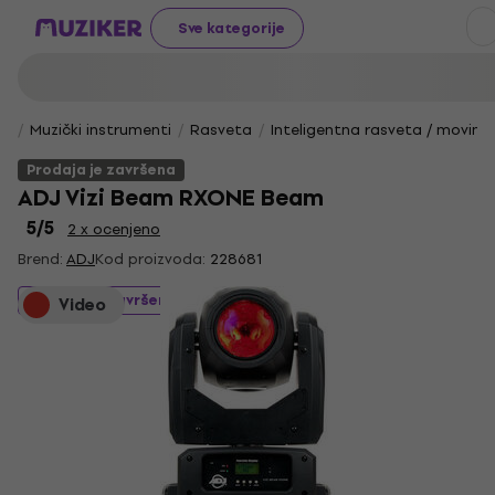
Sve kategorije
Muzički instrumenti
Rasveta
Inteligentna rasveta / moving
Prodaja je završena
ADJ Vizi Beam RXONE Beam
5
/5
2 x ocenjeno
Brend:
ADJ
Kod proizvoda:
228681
Prodaja je završena
Video