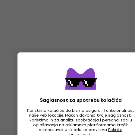
Saglasnost za upotrebu kolačića
Koristimo kolačiće da bismo osigurali funkcionalnost
naše veb lokacije. Nakon davanja tvoje saglasnosti,
koristimo ih za analizu saobraćaja i personalizaciju
oglašavanja na reklamnim platformama trećih
strana, uvek u skladu sa pravilima
Politike
privatnosti
.