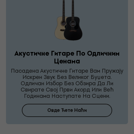
Акустичне Гитаре По Одличним
Ценама
Пасадена Акустичне Гитаре Вам Пружају
Искрен Звук Без Великог Буџета.
Одличан Избор Без Обзира Да Ли
Свирате Свој Први Акорд Или Већ
Годинама Наступате На Сцени.
Овде Ћете Наћи