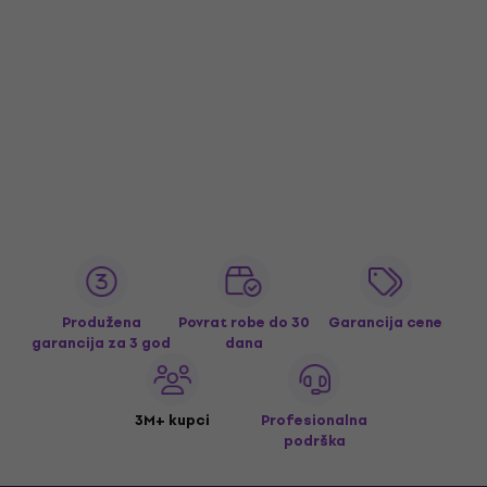
Produžena
Povrat robe do 30
Garancija cene
garancija za 3 god
dana
3M+ kupci
Profesionalna
podrška