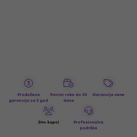
Produžena
Povrat robe do 30
Garancija cene
garancija za 3 god
dana
3M+ kupci
Profesionalna
podrška