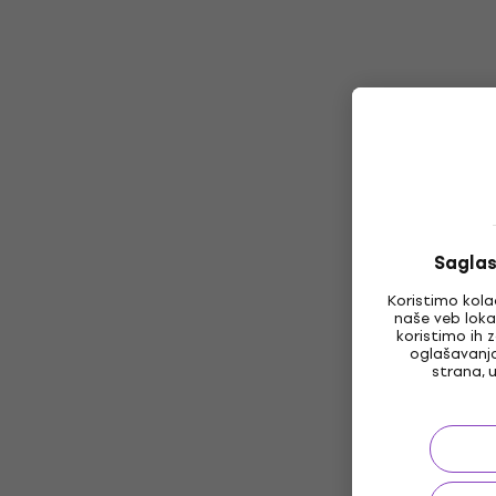
Saglas
Koristimo kola
naše veb loka
koristimo ih 
oglašavanj
strana, 