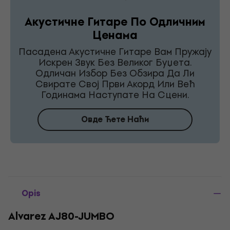
Акустичне Гитаре По Одличним
Ценама
Пасадена Акустичне Гитаре Вам Пружају
Искрен Звук Без Великог Буџета.
Одличан Избор Без Обзира Да Ли
Свирате Свој Први Акорд Или Већ
Годинама Наступате На Сцени.
Овде Ћете Наћи
Opis
Alvarez AJ80-JUMBO