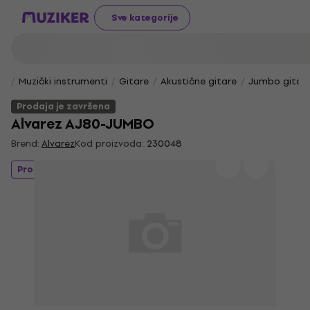
Sve kategorije
Muzički instrumenti
Gitare
Akustične gitare
Jumbo gitar
Prodaja je završena
Alvarez AJ80-JUMBO
Brend:
Alvarez
Kod proizvoda:
230048
Prodaja je završena