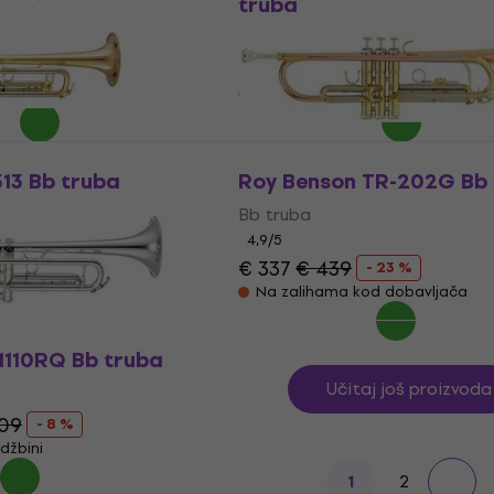
truba
Bb truba
€ 610
€ 789
- 11 %
- 23 %
od dobavljača
Na zalihama kod dobavljača
13 Bb truba
Roy Benson TR-202G Bb
Bb truba
4,9
/5
€ 337
€ 439
- 23 %
Na zalihama kod dobavljača
1110RQ Bb truba
Učitaj još proizvoda
409
- 8 %
džbini
2
1