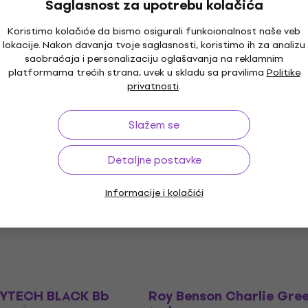
Saglasnost za upotrebu kolačića
255 Bb truba
Akcija
Koristimo kolačiće da bismo osigurali funkcionalnost naše veb
Jupiter JTR701Q Bb Tru
lokacije. Nakon davanja tvoje saglasnosti, koristimo ih za analizu
brass, lacquered, nickel 
saobraćaja i personalizaciju oglašavanja na reklamnim
mouthpiece Bb truba
platformama trećih strana, uvek u skladu sa pravilima
Politike
privatnosti
.
Bb truba
5
/5
Slažem se
€ 809
Samo po porudžbini
Akcija
Detaljne postavke
PT-101 Bb truba
Jupiter JTR700RQ Bb tr
Bb truba
Informacije i kolačići
5
/5
€ 569
€ 769
- 21 %
- 26 %
od dobavljača
Samo po porudžbini
Akcija
HYTECH BLACK Bb
Roy Benson Charlie Gre