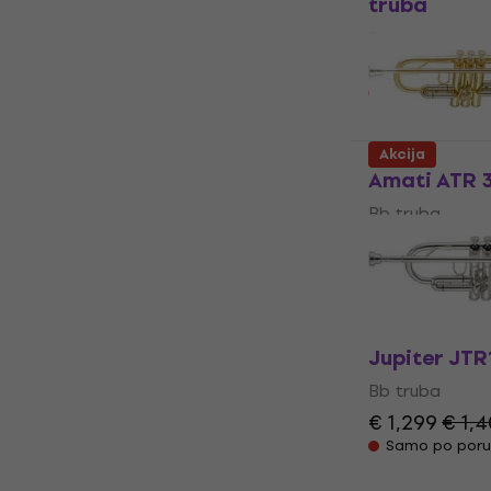
truba
Bb truba
€ 204
€ 229
Na zalihama k
Akcija
Amati ATR 3
Bb truba
5
/5
Nedostupno
Jupiter JTR
Bb truba
€ 1,299
€ 1,
Samo po poru