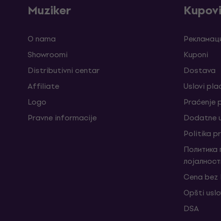
Muziker
Kupov
O nama
Рекламаци
Showroomi
Kuponi
Distributivni centar
Dostava
Affiliate
Uslovi pla
Logo
Praćenje
Pravne informacije
Dodatne u
Politika p
Политика
лојалност
Cena bez
Opšti uslo
DSA