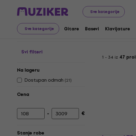
Muzički instrumenti
Duvački
Trube, Korneti i Flugelhor
Sve kategorije
Bb trube
Gitare
Basevi
Klavijature
Sve kategorije
Svi filteri
1 - 34 iz
47 pro
Na lageru
Dostupan odmah
(
21
)
Cena
-
€
Minimalna cena
Maksimalna cena
Stanje robe