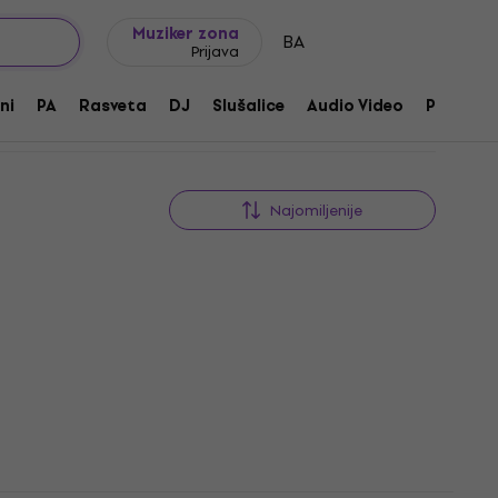
Ideje za poklone
FAQ
Muziker Blog
Muziker zona
BA
Prijava
ni
PA
Rasveta
DJ
Slušalice
Audio Video
Pribor
Najomiljenije