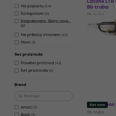
Latone LTR 
Na popustu
Bb truba
(
34
)
Sa kuponom
(
6
)
Bb truba
Raspakovano, Skoro novo...
4,4
/5
(
6
)
€ 139
Na stanju u sk
Ne prikazuj otvoreno
(
41
)
Novo
(
1
)
Set proizvoda
Roy Benson 
Posebni proizvod
(
41
)
Bb truba
4,9
/5
Set proizvoda
(
6
)
€ 319.93
sa ko
Brend
€ 339
Na stanju u sk
Roy Benson
Kao novo
Amati
(
1
)
Bb truba
Bach
(
1
)