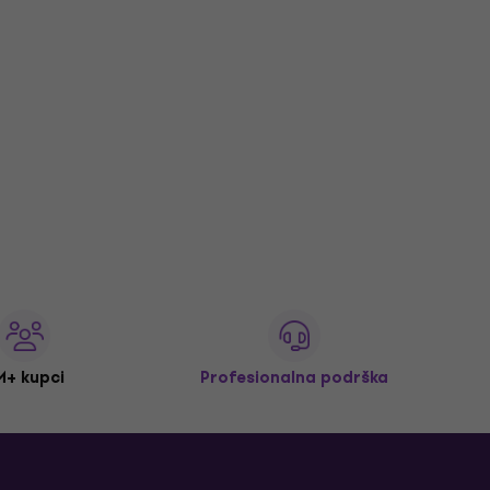
M+ kupci
Profesionalna podrška