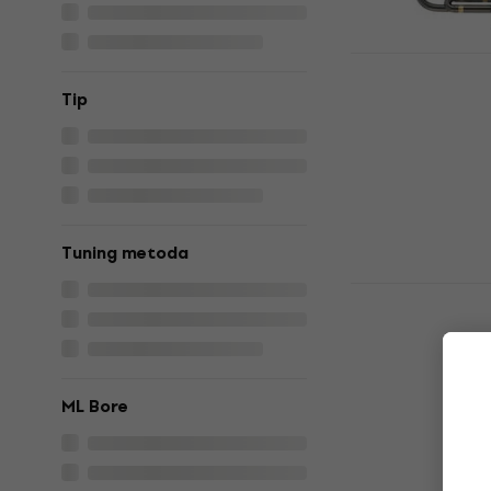
Na stanju u sk
Latone LTR
Tip
Bb truba (
Bb truba
€ 129
€ 197.0
Na stanju u sk
Tuning metoda
Latone LTR
SET Bb tru
Bb truba
5
/5
ML Bore
€ 170.15
sa ko
€ 209
Na stanju u sk