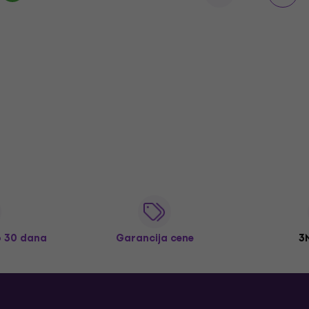
o 30 dana
Garancija cene
3