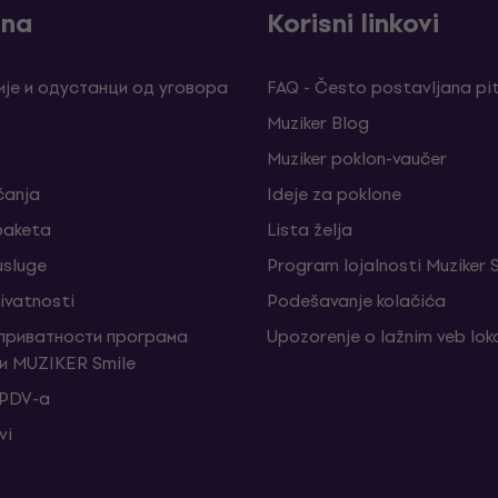
ina
Korisni linkovi
је и одустанци од уговора
FAQ - Često postavljana pi
Muziker Blog
Muziker poklon-vaučer
ćanja
Ideje za poklone
 paketa
Lista želja
sluge
Program lojalnosti Muziker 
rivatnosti
Podešavanje kolačića
 приватности програма
Upozorenje o lažnim veb lo
и MUZIKER Smile
 PDV-a
vi