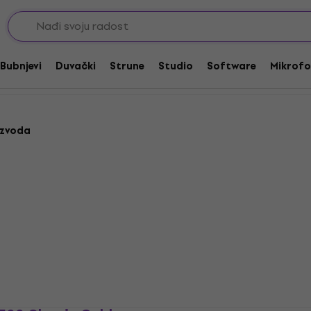
ni
Bb trube
Bubnjevi
Duvački
Strune
Studio
Software
Mikrofo
izvoda