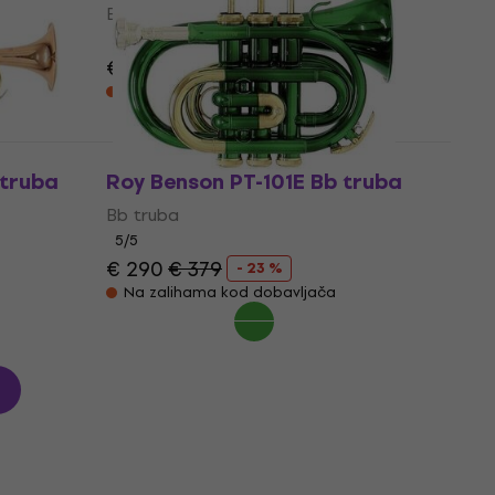
Bb truba
5
/5
€ 337
€ 379
- 11 %
Na zalihama kod dobavljača
 truba
Roy Benson PT-101E Bb truba
Bb truba
5
/5
€ 290
€ 379
- 23 %
Na zalihama kod dobavljača