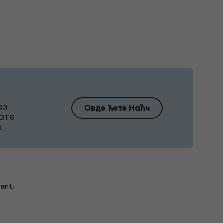
ез
Овде Ћете Наћи
ате
.
enti