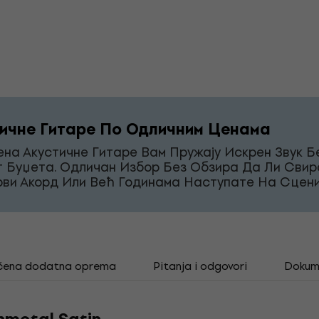
ичне Гитаре По Одличним Ценама
на Акустичне Гитаре Вам Пружају Искрен Звук Б
г Буџета. Одличан Избор Без Обзира Да Ли Свир
рви Акорд Или Већ Годинама Наступате На Сцени
čena dodatna oprema
Pitanja i odgovori
Dokum