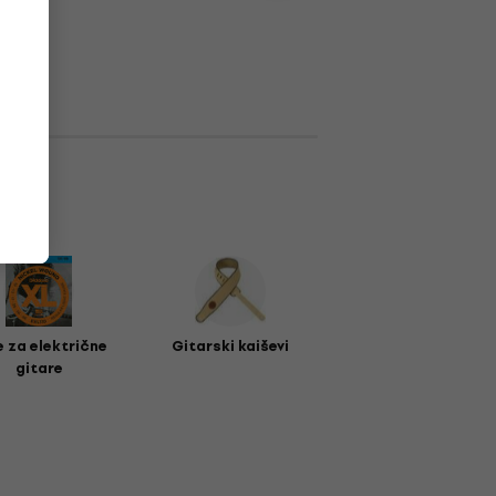
e za električne
Gitarski kaiševi
gitare