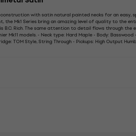
nmetal Satin
l construction with satin natural painted necks for an easy, 
nt, the Mk1 Series bring an amazing level of quality to the entr
 B.C. Rich. The same attention to detail flows through the en
emier Mk11 models. - Neck type: Hard Maple - Body: Basswood 
ridge: TOM Style, String Through - Pickups: High Output Humbu