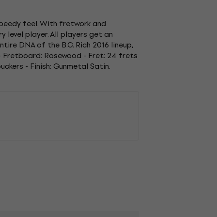
speedy feel. With fretwork and
y level player. All players get an
tire DNA of the B.C. Rich 2016 lineup,
- Fretboard: Rosewood - Fret: 24 frets
ckers - Finish: Gunmetal Satin.