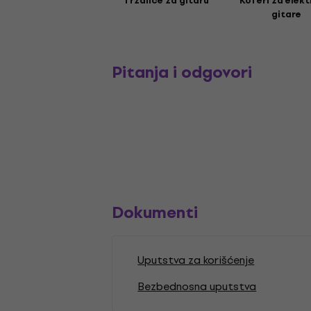
Trzalice za gitaru
Koferi za elekt
gitare
Pitanja i odgovori
Dokumenti
Uputstva za korišćenje
Bezbednosna uputstva