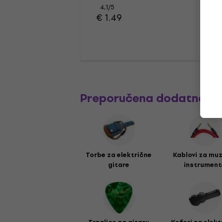
4,1
/5
€ 1.49
Preporučena dodatna o
Torbe za električne
Kablovi za mu
gitare
instrument