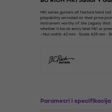
BC RICH MK1 Junior V Gu
Mk1 series guitars all feature hard tai
playability unrivaled at their price poi
instrument worthy of the Legacy that is
whether it be an entry level Mk1 or pr
- Nut width: 42 mm - Scale: 629 mm - B
Parametri i specifikacija