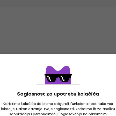
HAPPY HOUR
Količinski popust
Saglasnost za upotrebu kolačića
Koristimo kolačiće da bismo osigurali funkcionalnost naše veb
lokacije. Nakon davanja tvoje saglasnosti, koristimo ih za analizu
Arobas Music Guitar
Soundking DG006
saobraćaja i personalizaciju oglašavanja na reklamnim
Pro 8 (Digitalni
Vešalica za gitaru