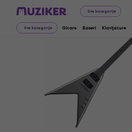
Muzički instrumenti
Gitare
Električne gitare
Hard &
Sve kategorije
Gitare
Basevi
Klavijature
Sve kategorije
Prodaja je završena