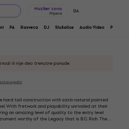
Ideje za poklone
FAQ
Muziker Blog
Muziker zona
BA
Prijava
V Gunmetal Satin
ni
PA
Rasveta
DJ
Slušalice
Audio Video
Pribor
vodi ili nije deo trenutne ponude.
ati
Uporediti
re hard tail construction with satin natural painted
el. With fretwork and playability unrivaled at their
ring an amazing level of quality to the entry level
strument worthy of the Legacy that is B.C. Rich. The