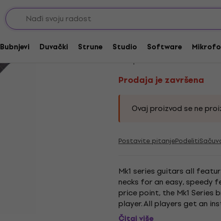
 Heavy
Prodaja je završena
BC RICH MK1 Junior 
Bubnjevi
Duvački
Strune
Studio
Software
Mikrofo
Kod proizvoda:
230685
Prodaja je završena
Ovaj proizvod se ne proiz
Postavite pitanje
Podeliti
Sačuv
Mk1 series guitars all featu
necks for an easy, speedy fe
price point, the Mk1 Series b
player. All players get an in
same attention to...
Čitaj više